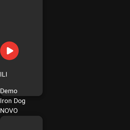
ILI
Demo
Iron Dog
NOVO