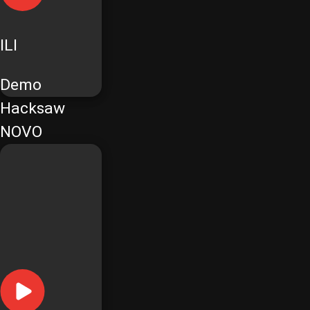
ILI
Demo
Hacksaw
NOVO