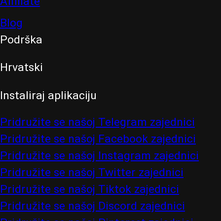
Affiliate
Blog
Podrška
Hrvatski
Instaliraj aplikaciju
Pridružite se našoj Telegram zajednici
Pridružite se našoj Facebook zajednici
Pridružite se našoj Instagram zajednici
Pridružite se našoj Twitter zajednici
Pridružite se našoj Tiktok zajednici
Pridružite se našoj Discord zajednici