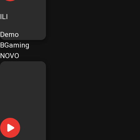
ILI
Demo
BGaming
NOVO