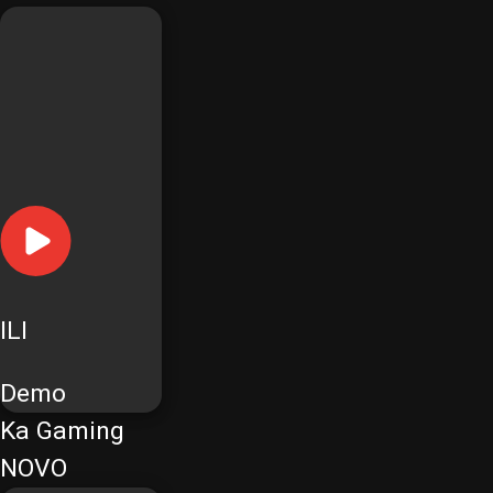
ILI
Demo
Ka Gaming
NOVO