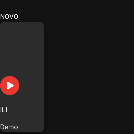
NOVO
ILI
Demo