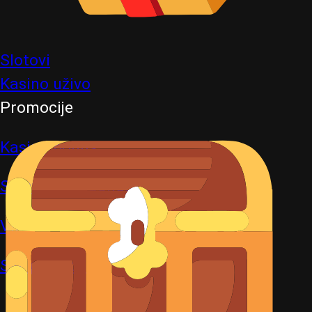
Slotovi
Kasino uživo
Promocije
Kasino bonus
Sportsbook bonus
VIP
Sve promocije