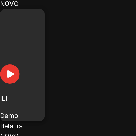
NOVO
ILI
Demo
Belatra