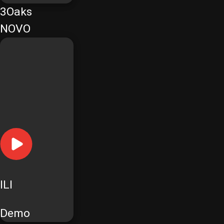
3Oaks
NOVO
ILI
Demo