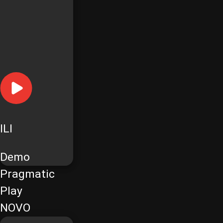
ILI
Demo
Pragmatic
Play
NOVO