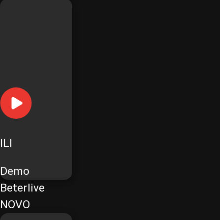
ILI
Demo
Beterlive
NOVO