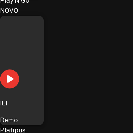
Play'N Go
NOVO
ILI
Demo
Platipus