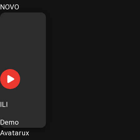
NOVO
ILI
Demo
Avatarux