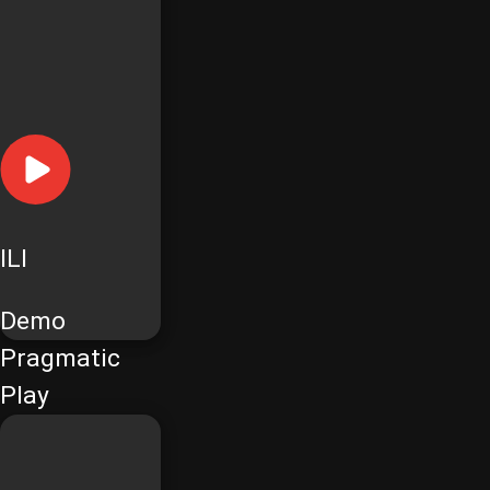
ILI
Demo
Pragmatic
Play