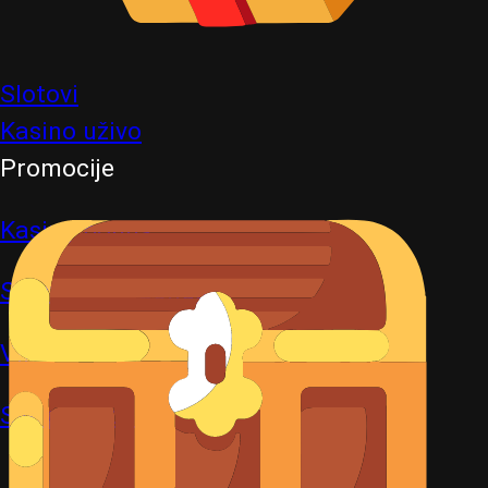
Slotovi
Kasino uživo
Promocije
Kasino bonus
Sportsbook bonus
VIP
Sve promocije