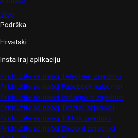
Affiliate
Blog
Podrška
Hrvatski
Instaliraj aplikaciju
Pridružite se našoj Telegram zajednici
Pridružite se našoj Facebook zajednici
Pridružite se našoj Instagram zajednici
Pridružite se našoj Twitter zajednici
Pridružite se našoj Tiktok zajednici
Pridružite se našoj Discord zajednici