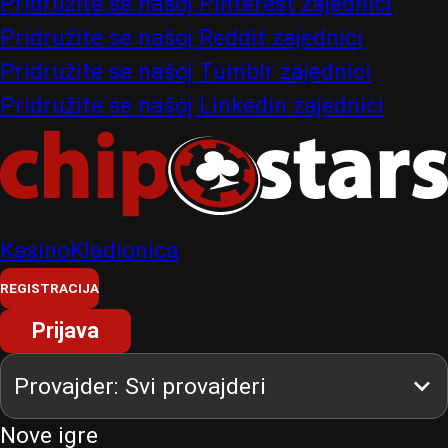
Pridružite se našoj Pinterest zajednici
Pridružite se našoj Reddit zajednici
Pridružite se našoj Tumblr zajednici
Pridružite se našoj Linkedin zajednici
Kasino
Kladionica
REGISTRACIJA
Prijava
Nove igre