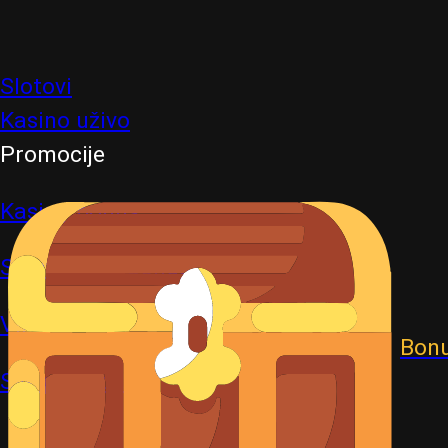
Slotovi
Kasino uživo
Promocije
Kasino bonus
Sportsbook bonus
VIP
Bonu
Sve promocije