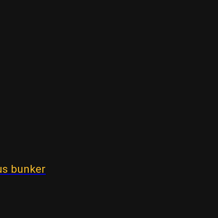
s bunker