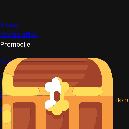
Slotovi
Kasino uživo
Promocije
Kasino bonus
Sportsbook bonus
VIP
Bonu
Sve promocije