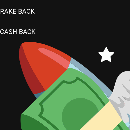
RAKE BACK
CASH BACK