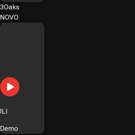
3Oaks
NOVO
ILI
Demo