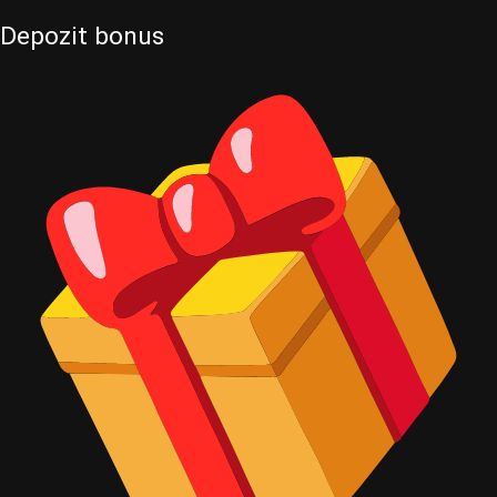
Depozit
bonus