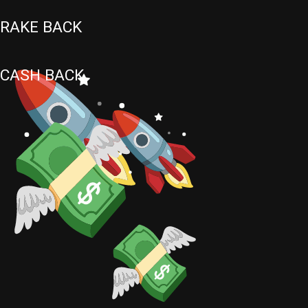
RAKE BACK
CASH BACK