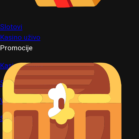
Slotovi
Kasino uživo
Promocije
Kasino bonus
Sportsbook bonus
VIP
Sve promocije