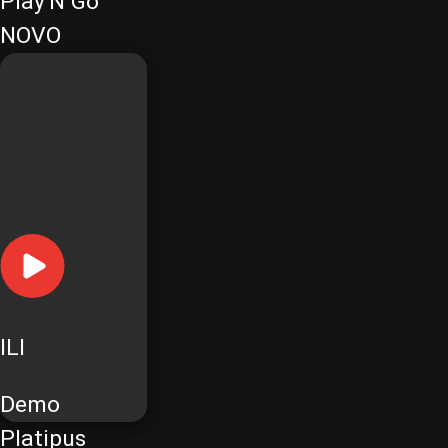
Play'N Go
NOVO
ILI
Demo
Platipus