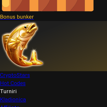
Bonus bunker
CryptoStars
Hot Codes
Turniri
Kladionica