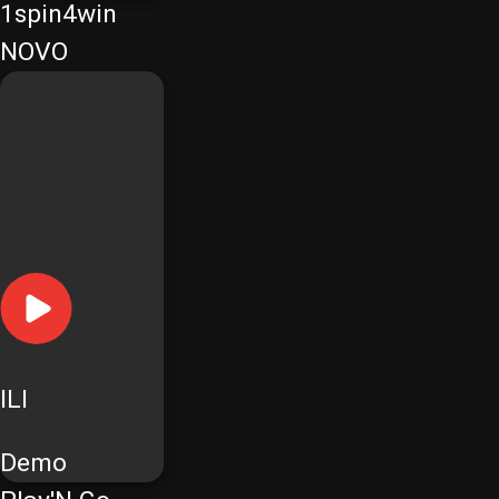
1spin4win
NOVO
ILI
Demo