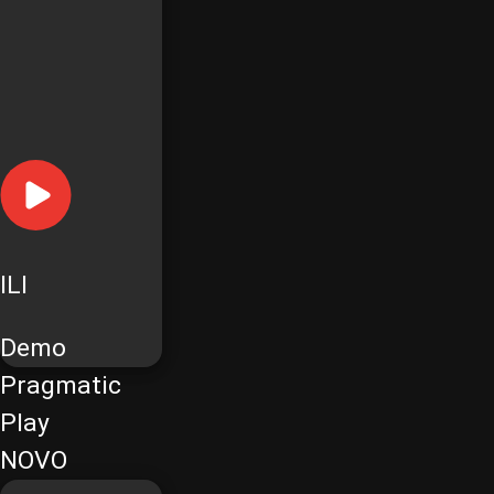
ILI
Demo
Pragmatic
Play
NOVO