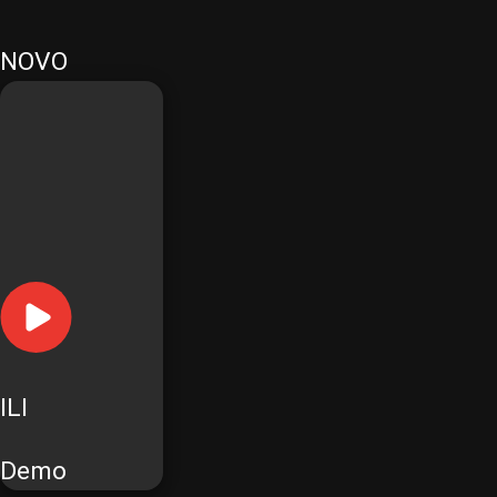
NOVO
ILI
Demo