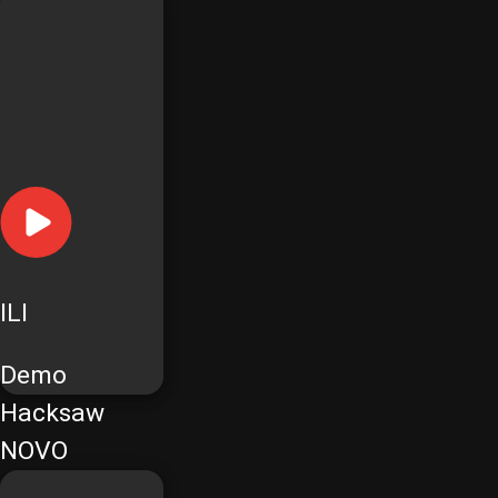
ILI
Demo
Hacksaw
NOVO