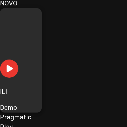
NOVO
ILI
Demo
Pragmatic
Play