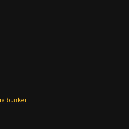
s bunker