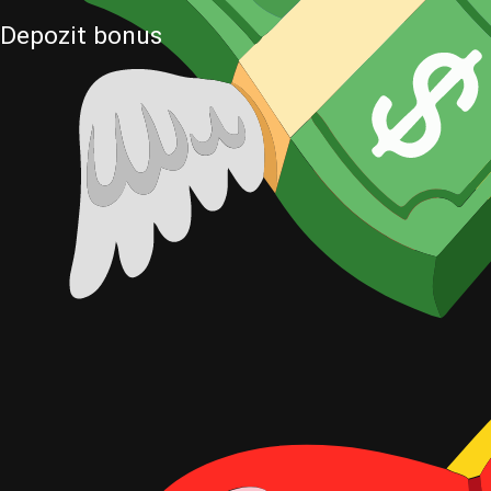
Depozit
bonus