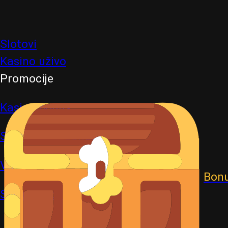
Slotovi
Kasino uživo
Promocije
Kasino bonus
Sportsbook bonus
VIP
Bonu
Sve promocije