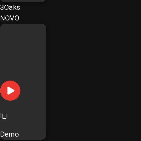
3Oaks
NOVO
ILI
Demo