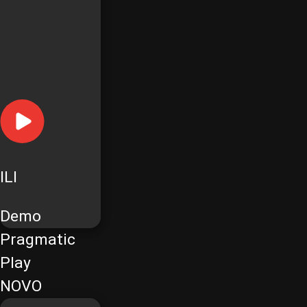
ILI
Demo
Pragmatic
Play
NOVO