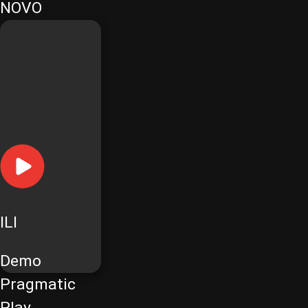
NOVO
ILI
Demo
Pragmatic
Play