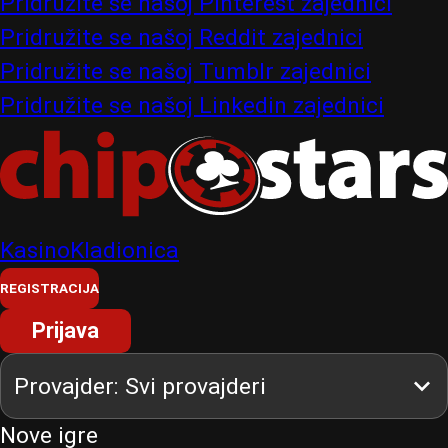
Pridružite se našoj Pinterest zajednici
Pridružite se našoj Reddit zajednici
Pridružite se našoj Tumblr zajednici
Pridružite se našoj Linkedin zajednici
Kasino
Kladionica
REGISTRACIJA
Prijava
Nove igre