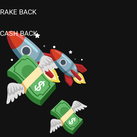
RAKE BACK
CASH BACK