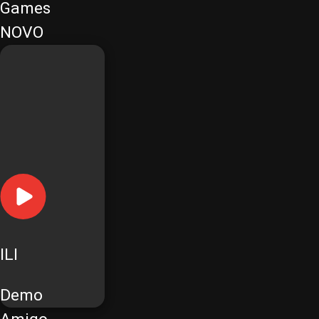
Games
NOVO
ILI
Demo