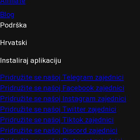
Affiliate
Blog
Podrška
Hrvatski
Instaliraj aplikaciju
Pridružite se našoj Telegram zajednici
Pridružite se našoj Facebook zajednici
Pridružite se našoj Instagram zajednici
Pridružite se našoj Twitter zajednici
Pridružite se našoj Tiktok zajednici
Pridružite se našoj Discord zajednici