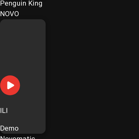
Penguin King
NOVO
ILI
Demo
Novomatic