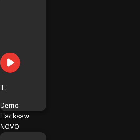
ILI
Demo
Hacksaw
NOVO