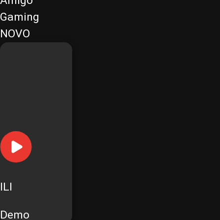
Amigo
Gaming
NOVO
ILI
Demo