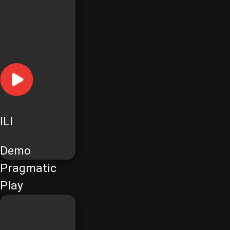
ILI
Demo
Pragmatic
Play