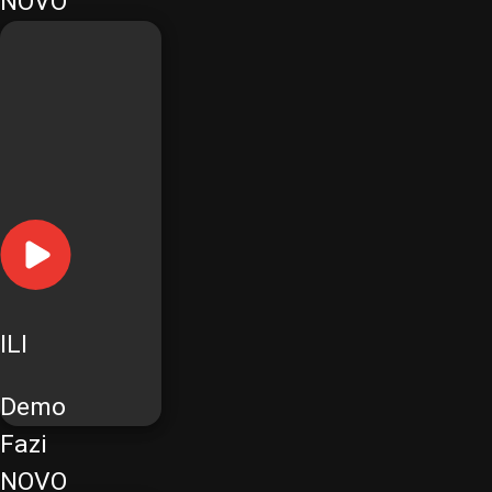
NOVO
ILI
Demo
Fazi
NOVO