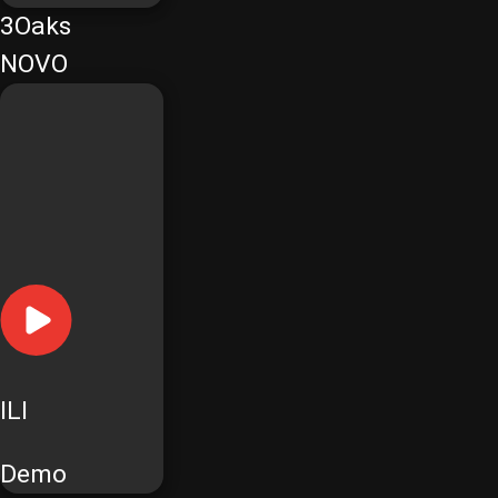
3Oaks
NOVO
ILI
Demo