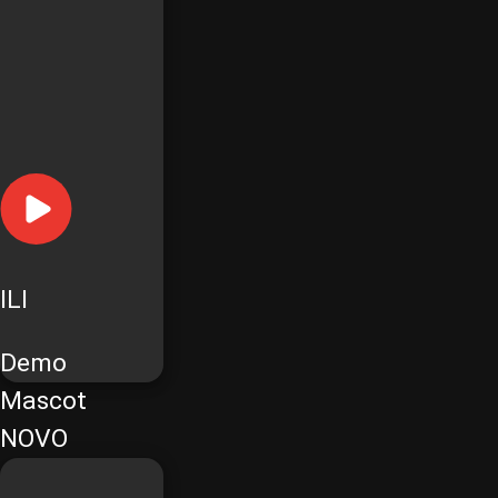
ILI
Demo
Mascot
NOVO