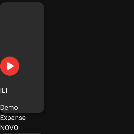
ILI
Demo
Expanse
NOVO