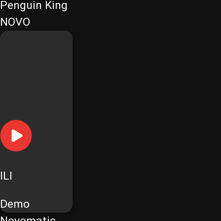
Penguin King
NOVO
ILI
Demo
Novomatic