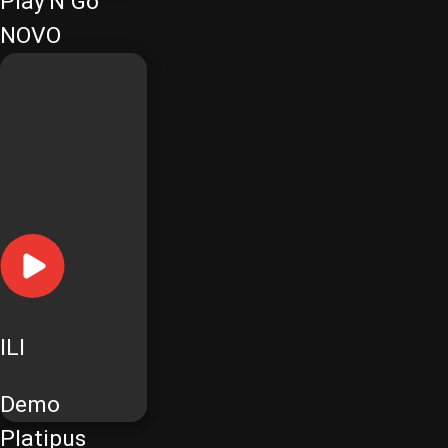
Play'N Go
NOVO
ILI
Demo
Platipus