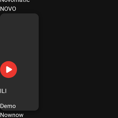
NOVO
ILI
Demo
Nownow