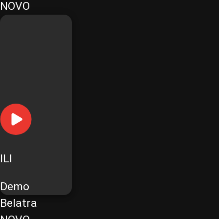
NOVO
ILI
Demo
Belatra