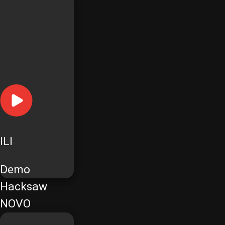
ILI
Demo
Hacksaw
NOVO