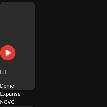
ILI
Demo
Expanse
NOVO