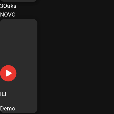
3Oaks
NOVO
ILI
Demo