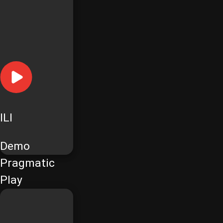
ILI
Demo
Pragmatic
Play