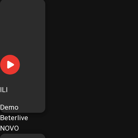
ILI
Demo
Beterlive
NOVO