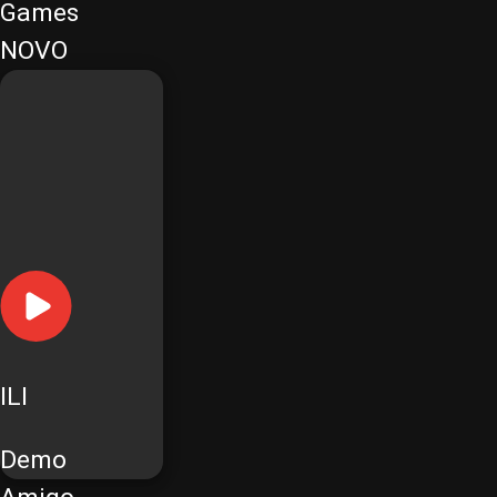
Games
NOVO
ILI
Demo