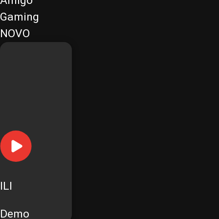
Amigo
Gaming
NOVO
ILI
Demo