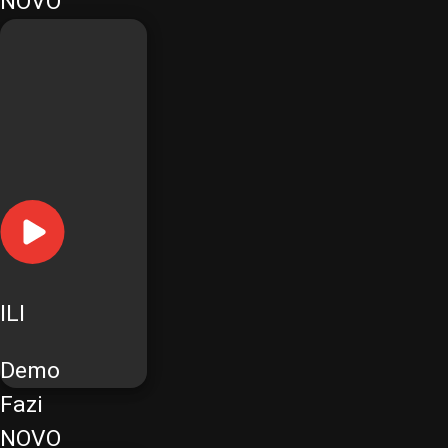
NOVO
ILI
Demo
Fazi
NOVO