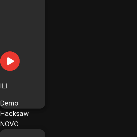
ILI
Demo
Hacksaw
NOVO