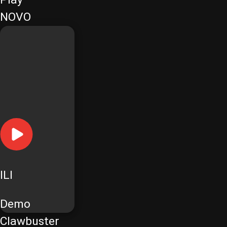
NOVO
ILI
Demo
Clawbuster