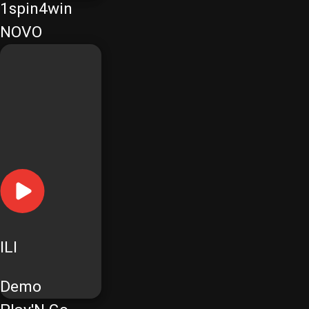
1spin4win
NOVO
ILI
Demo