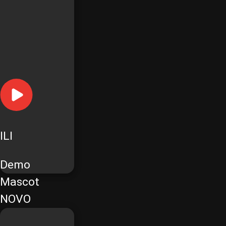
ILI
Demo
Mascot
NOVO