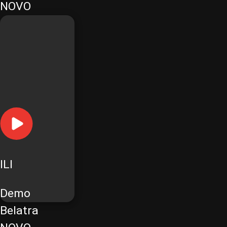
NOVO
ILI
Demo
Belatra