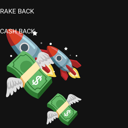
RAKE BACK
CASH BACK