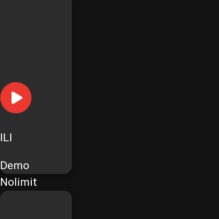
ILI
Demo
Nolimit