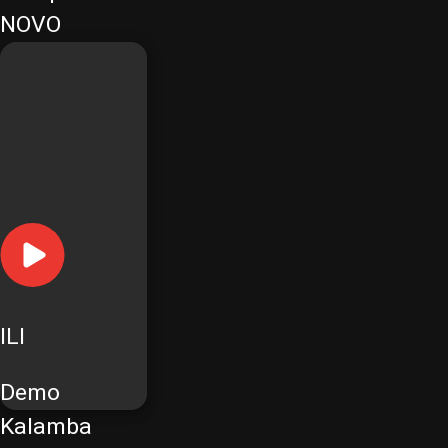
NOVO
ILI
Demo
Kalamba