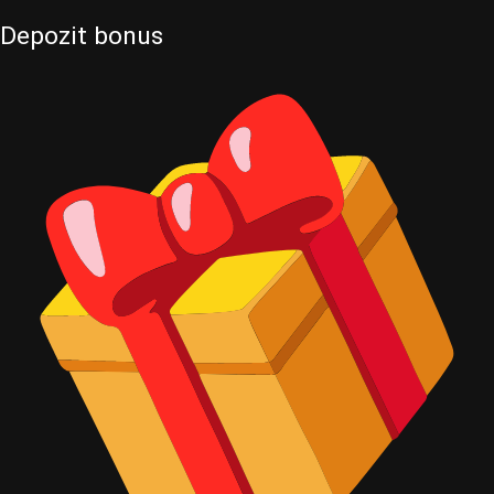
Depozit
bonus