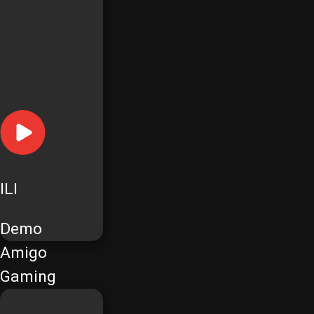
ILI
Demo
Amigo
Gaming