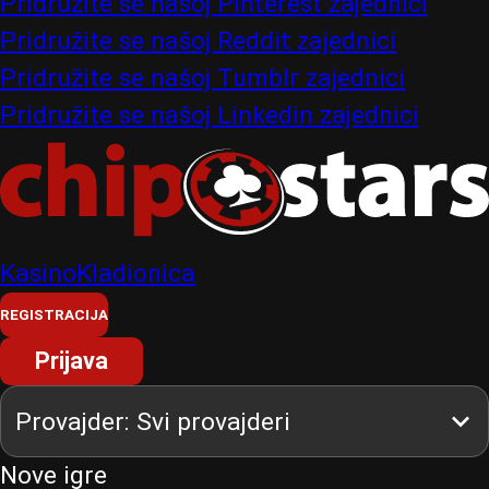
Pridružite se našoj Pinterest zajednici
Pridružite se našoj Reddit zajednici
Pridružite se našoj Tumblr zajednici
Pridružite se našoj Linkedin zajednici
Kasino
Kladionica
REGISTRACIJA
Prijava
Nove igre