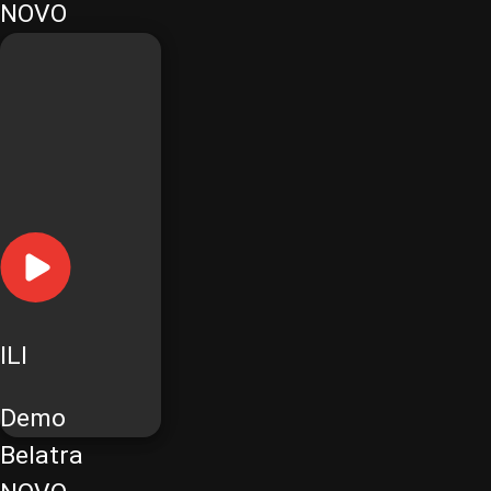
NOVO
ILI
Demo
Belatra