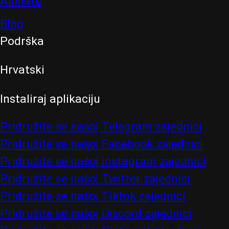
Affiliate
Blog
Podrška
Hrvatski
Instaliraj aplikaciju
Pridružite se našoj Telegram zajednici
Pridružite se našoj Facebook zajednici
Pridružite se našoj Instagram zajednici
Pridružite se našoj Twitter zajednici
Pridružite se našoj Tiktok zajednici
Pridružite se našoj Discord zajednici