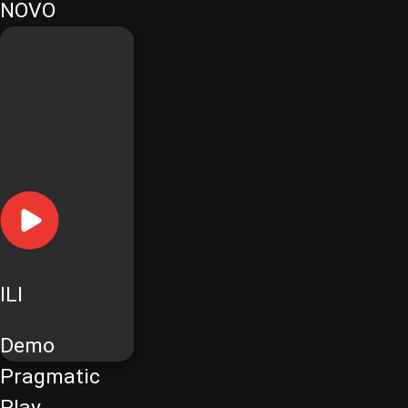
NOVO
ILI
Demo
Pragmatic
Play