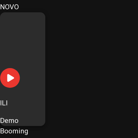
NOVO
ILI
Demo
Booming