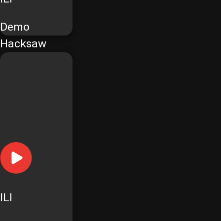
Demo
Hacksaw
ILI