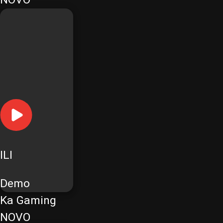
ILI
Demo
Ka Gaming
NOVO