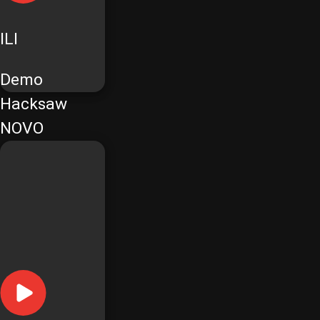
ILI
Demo
Hacksaw
NOVO