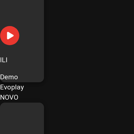
ILI
Demo
Evoplay
NOVO