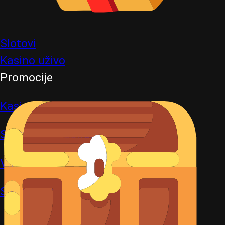
Slotovi
Kasino uživo
Promocije
Kasino bonus
Sportsbook bonus
VIP
Sve promocije