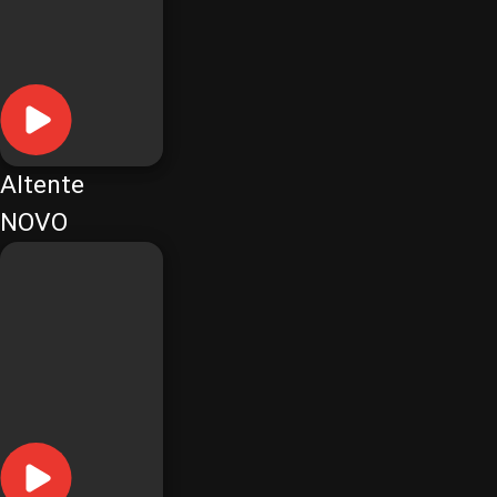
Altente
NOVO