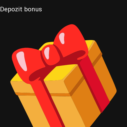
Depozit
bonus