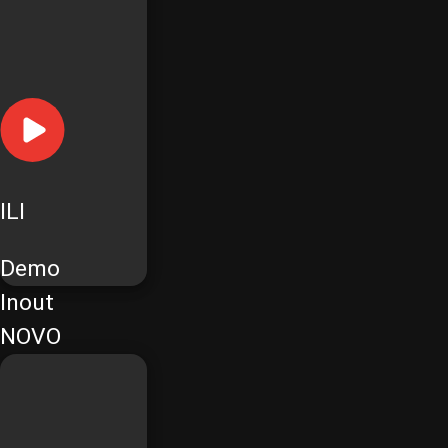
ILI
Demo
Inout
NOVO