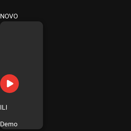
NOVO
ILI
Demo