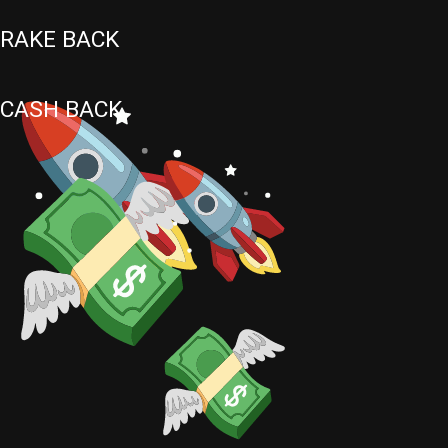
RAKE BACK
CASH BACK