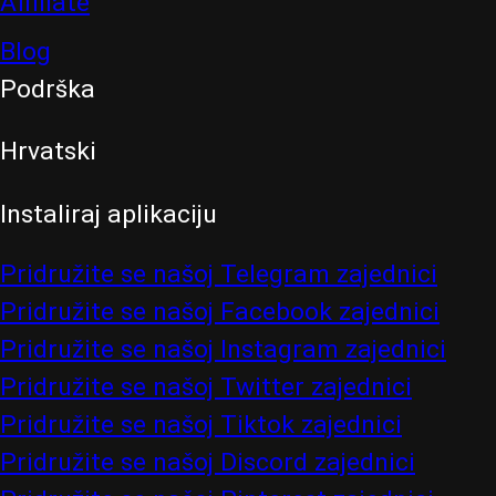
Affiliate
Blog
Podrška
Hrvatski
Instaliraj aplikaciju
Pridružite se našoj Telegram zajednici
Pridružite se našoj Facebook zajednici
Pridružite se našoj Instagram zajednici
Pridružite se našoj Twitter zajednici
Pridružite se našoj Tiktok zajednici
Pridružite se našoj Discord zajednici