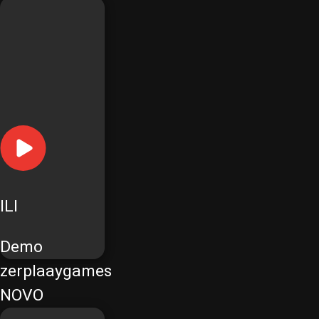
ILI
Demo
zerplaaygames
NOVO