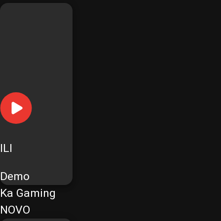
ILI
Demo
Ka Gaming
NOVO