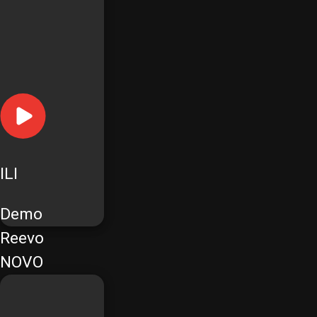
ILI
Demo
Reevo
NOVO