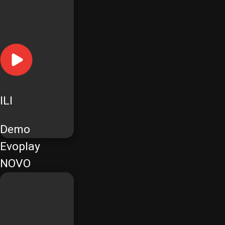
ILI
Demo
Evoplay
NOVO