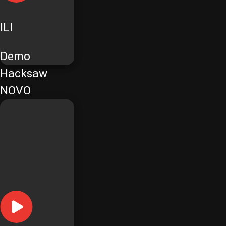
ILI
Demo
Hacksaw
NOVO