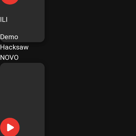
ILI
Demo
Hacksaw
NOVO