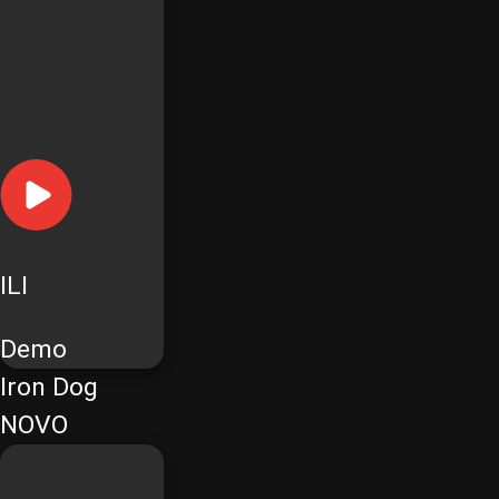
ILI
Demo
Iron Dog
NOVO