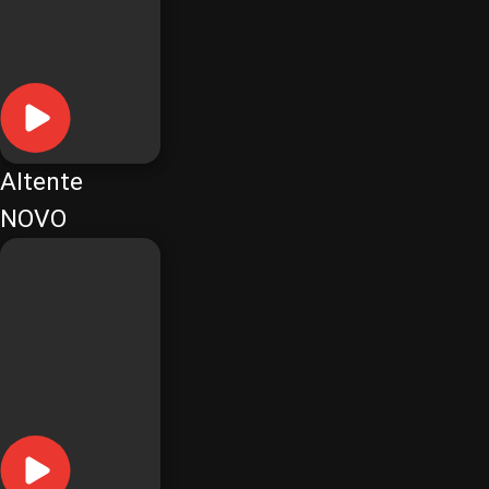
Altente
NOVO