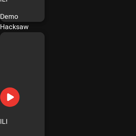
Demo
Hacksaw
ILI