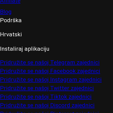
Affiliate
Blog
Podrška
Hrvatski
Instaliraj aplikaciju
Pridružite se našoj Telegram zajednici
Pridružite se našoj Facebook zajednici
Pridružite se našoj Instagram zajednici
Pridružite se našoj Twitter zajednici
Pridružite se našoj Tiktok zajednici
Pridružite se našoj Discord zajednici