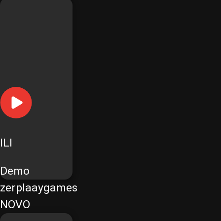
ILI
Demo
zerplaaygames
NOVO