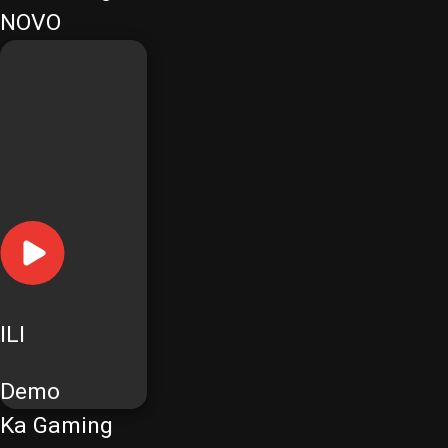
NOVO
ILI
Demo
Ka Gaming