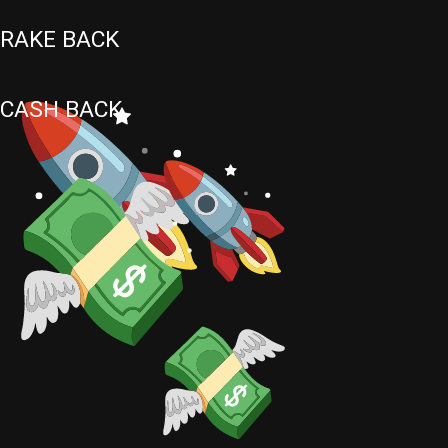
RAKE BACK
CASH BACK