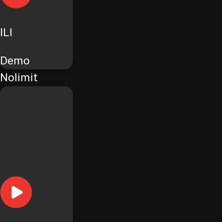
ILI
Demo
Nolimit