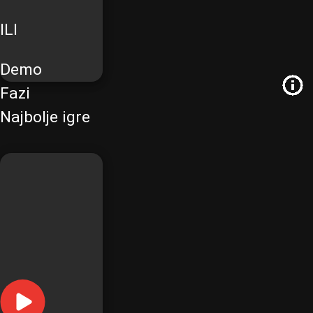
ILI
Demo
Fazi
Najbolje igre