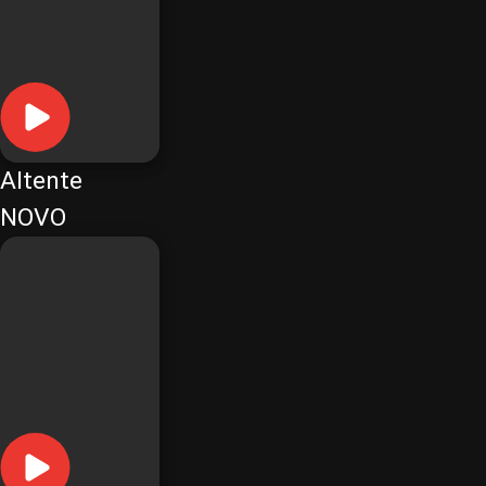
Altente
NOVO