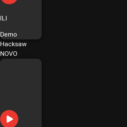
ILI
Demo
Hacksaw
NOVO