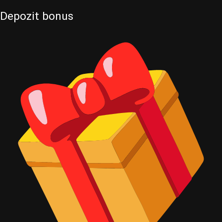
Depozit
bonus