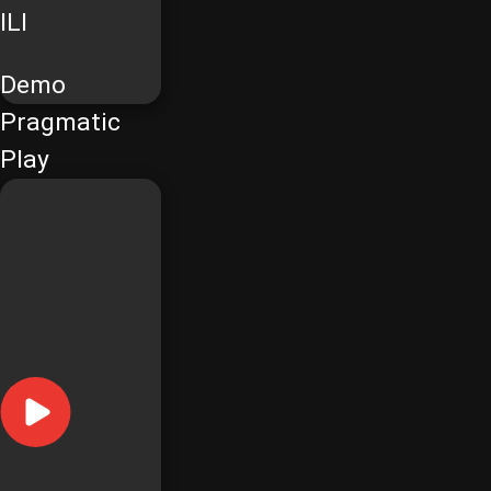
ILI
Demo
Pragmatic
Play