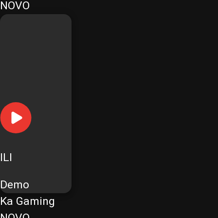
NOVO
ILI
Demo
Ka Gaming
NOVO