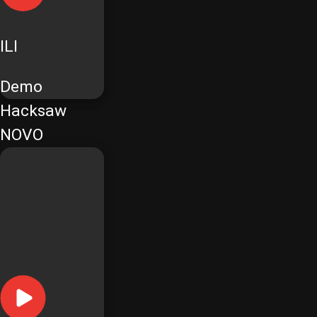
ILI
Demo
Hacksaw
NOVO