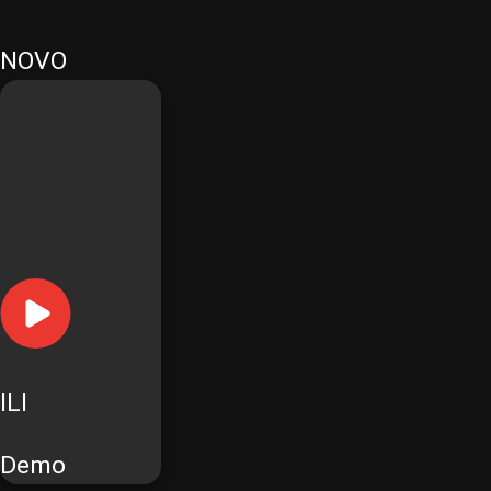
NOVO
ILI
Demo