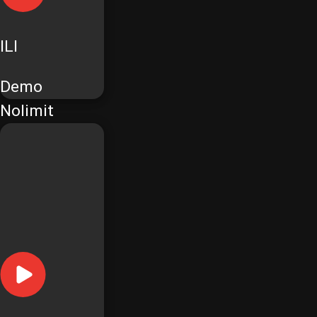
ILI
Demo
Nolimit