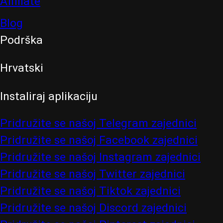
Affiliate
Blog
Podrška
Hrvatski
Instaliraj aplikaciju
Pridružite se našoj Telegram zajednici
Pridružite se našoj Facebook zajednici
Pridružite se našoj Instagram zajednici
Pridružite se našoj Twitter zajednici
Pridružite se našoj Tiktok zajednici
Pridružite se našoj Discord zajednici