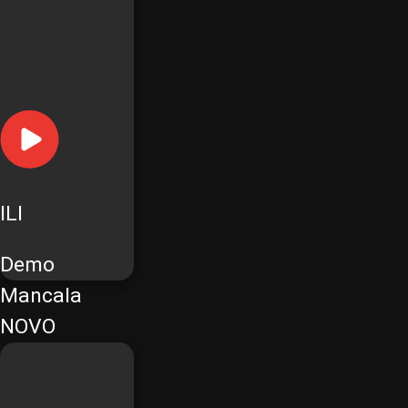
ILI
Demo
Mancala
NOVO