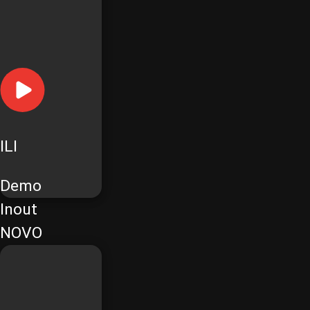
ILI
Demo
Inout
NOVO