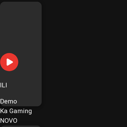
ILI
Demo
Ka Gaming
NOVO