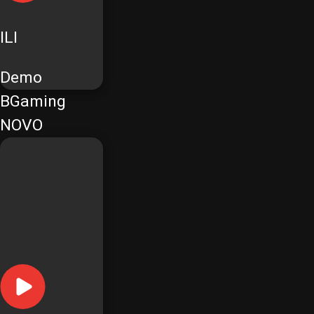
ILI
Demo
BGaming
NOVO