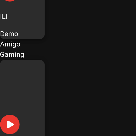
ILI
Demo
Amigo
Gaming