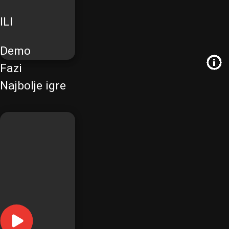
ILI
Demo
Fazi
Najbolje igre