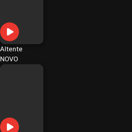
Altente
NOVO