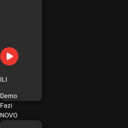
ILI
Demo
Fazi
NOVO