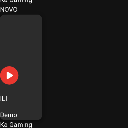
NOVO
ILI
Demo
Ka Gaming