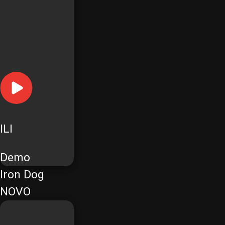
ILI
Demo
Iron Dog
NOVO