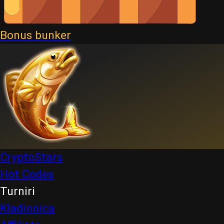
Bonus bunker
CryptoStars
Hot Codes
Turniri
Kladionica