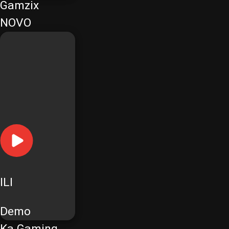
Gamzix
NOVO
ILI
Demo
Ka Gaming