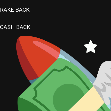
RAKE BACK
CASH BACK