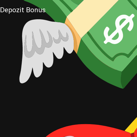
Depozit
Bonus