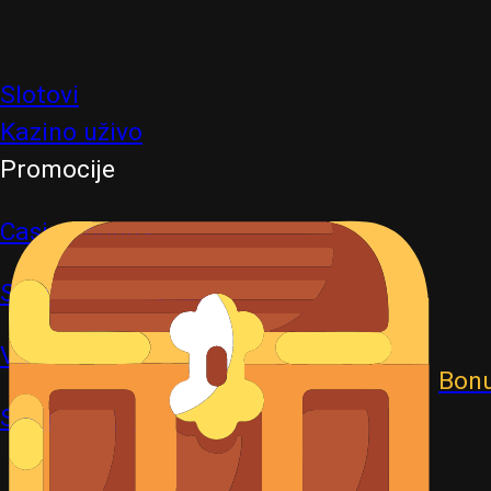
Slotovi
Kazino uživo
Promocije
Casino bonus
Sportsbook bonus
VIP
Bonu
Sve promocije