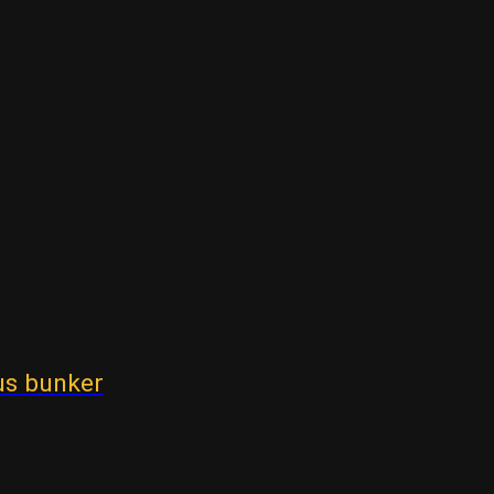
s bunker