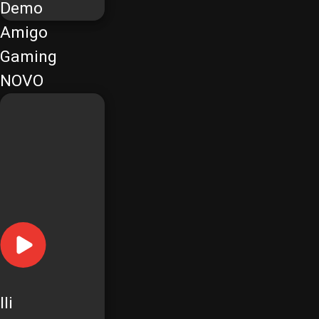
Demo
Amigo
Gaming
NOVO
Ili