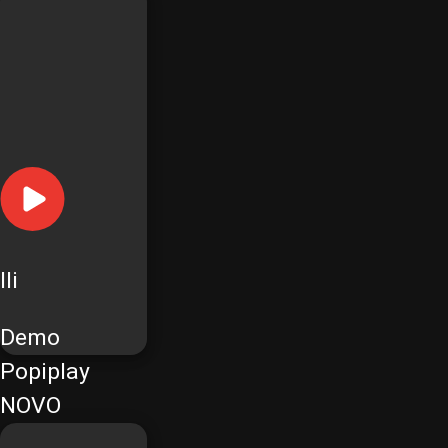
Ili
Demo
Popiplay
NOVO