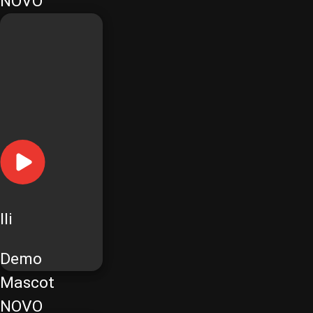
NOVO
Ili
Demo
Mascot
NOVO