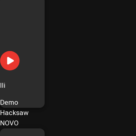
Ili
Demo
Hacksaw
NOVO