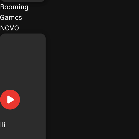
Booming
Games
NOVO
Ili