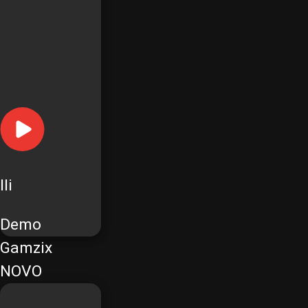
Ili
Demo
Gamzix
NOVO