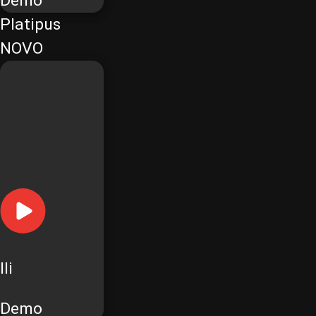
Demo
Platipus
NOVO
Ili
Demo