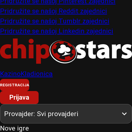
Pridružite se našoj Pinterest zajednici
Pridružite se našoj Reddit zajednici
Pridružite se našoj Tumblr zajednici
Pridružite se našoj Linkedin zajednici
Kazino
Kladionica
REGISTRACIJA
Prijava
Nove igre