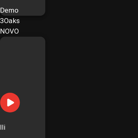
Demo
3Oaks
NOVO
Ili