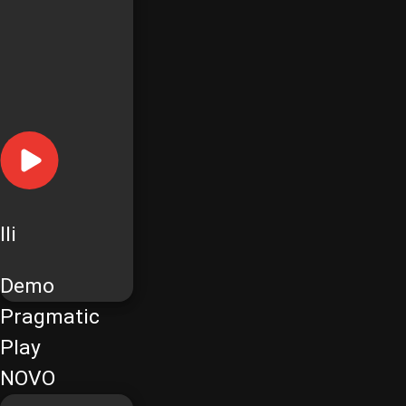
Ili
Demo
Pragmatic
Play
NOVO