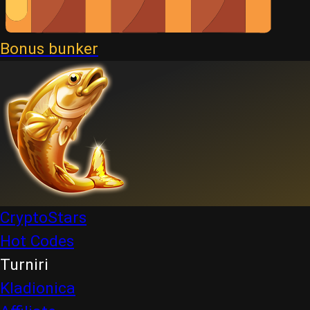
Bonus bunker
CryptoStars
Hot Codes
Turniri
Kladionica