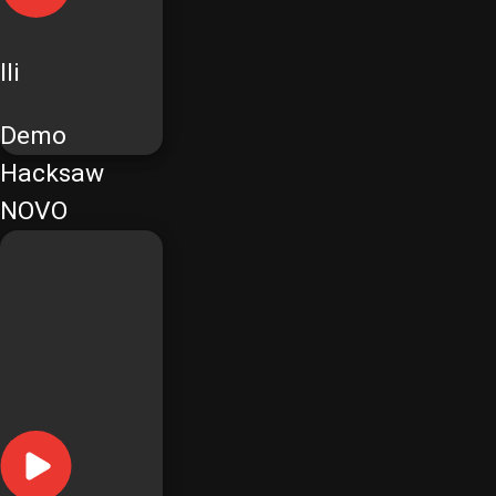
Ili
Demo
Hacksaw
NOVO