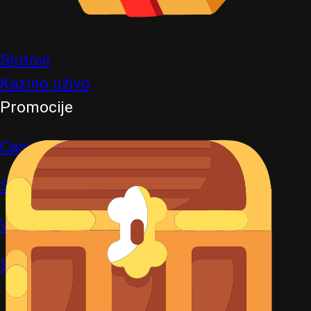
Slotovi
Kazino uživo
Promocije
Casino bonus
Sportsbook bonus
VIP
Sve promocije