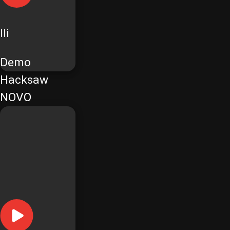
Ili
Demo
Hacksaw
NOVO