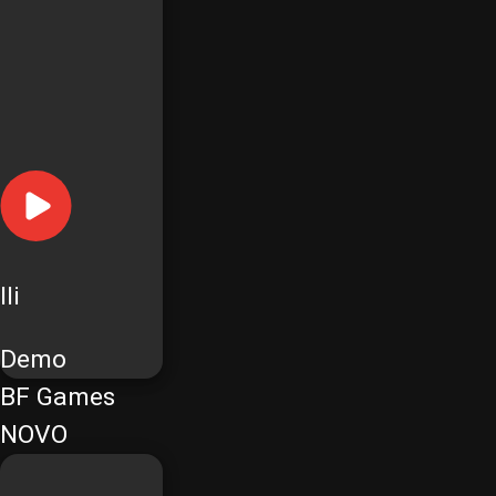
Ili
Demo
BF Games
NOVO