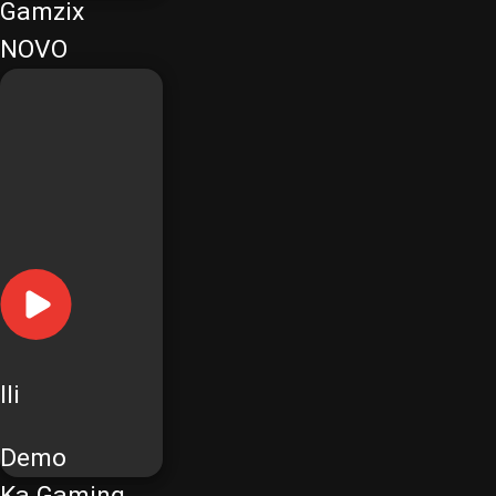
Gamzix
NOVO
Ili
Demo
Ka Gaming