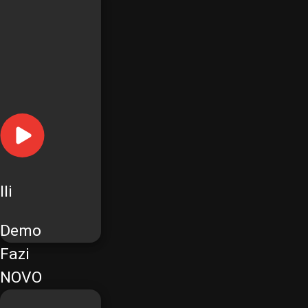
Ili
Demo
Fazi
NOVO