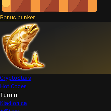
Bonus bunker
CryptoStars
Hot Codes
Turniri
Kladionica