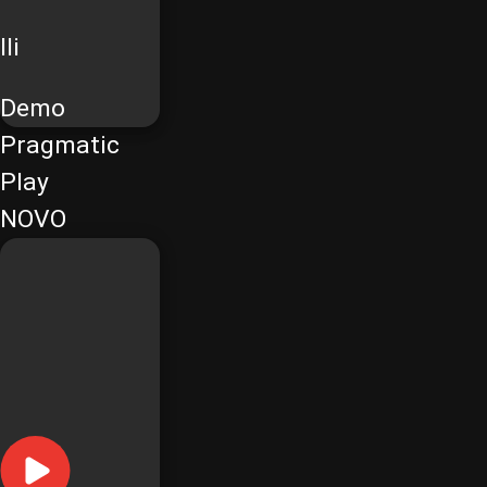
Ili
Demo
Pragmatic
Play
NOVO