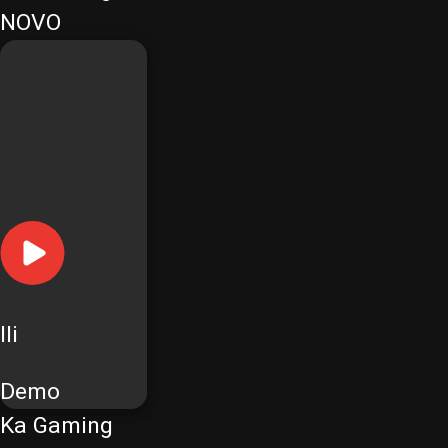
NOVO
Ili
Demo
Ka Gaming