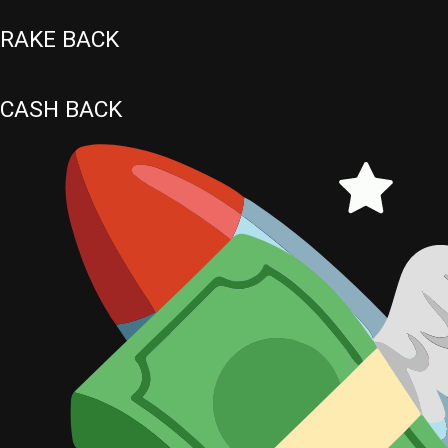
RAKE BACK
CASH BACK