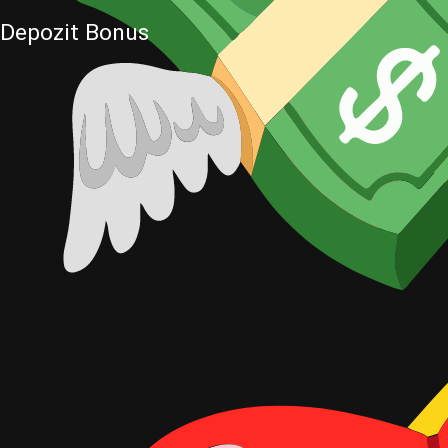
Depozit
Bonus