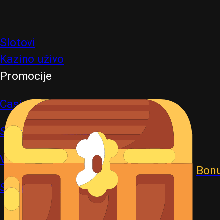
Slotovi
Kazino uživo
Promocije
Casino bonus
Sportsbook bonus
VIP
Bonu
Sve promocije