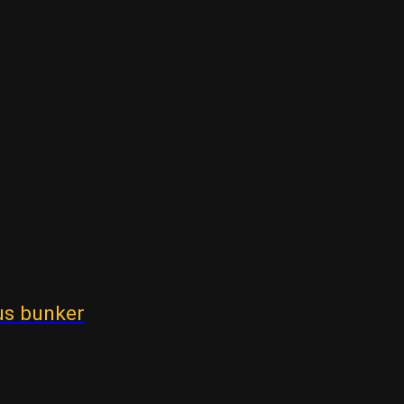
s bunker