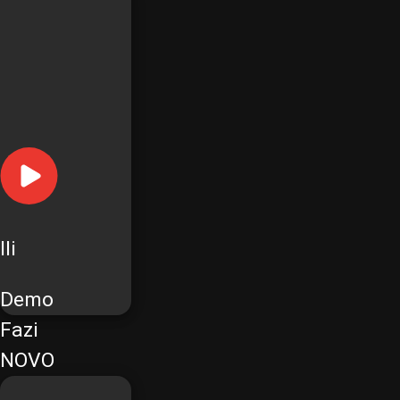
Ili
Demo
Fazi
NOVO