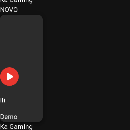
NOVO
Ili
Demo
Ka Gaming