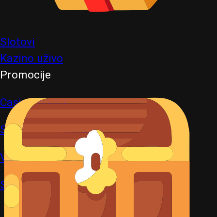
Slotovi
Kazino uživo
Promocije
Casino bonus
Sportsbook bonus
VIP
Sve promocije