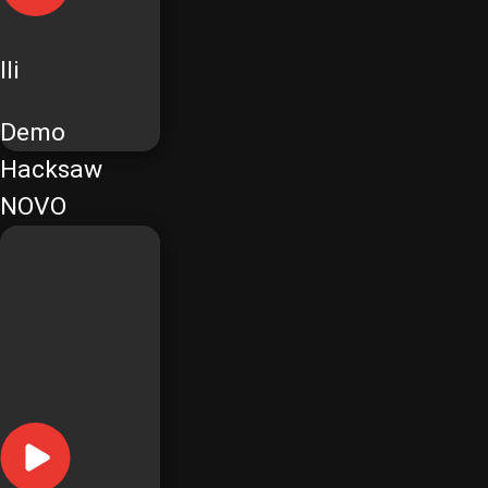
Ili
Demo
Hacksaw
NOVO