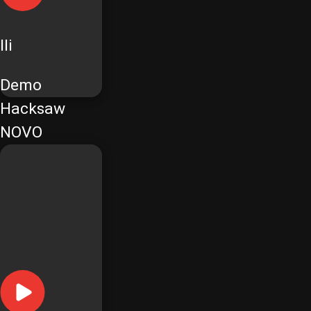
Ili
Demo
Hacksaw
NOVO