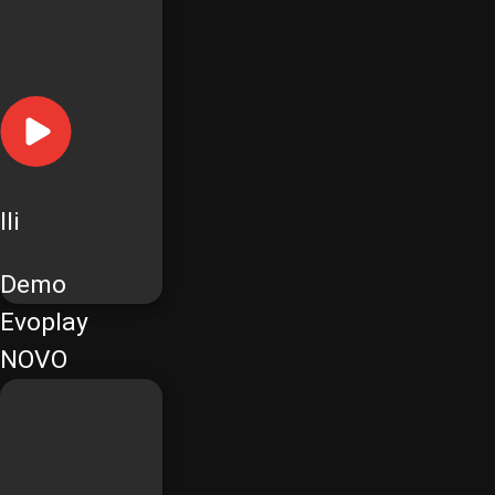
Ili
Demo
Evoplay
NOVO