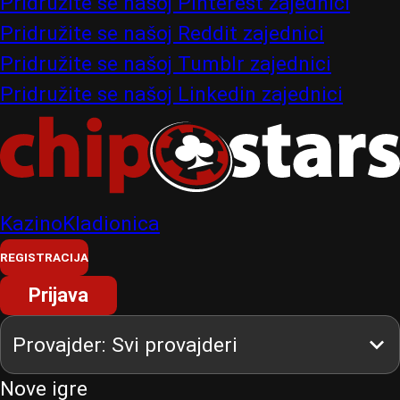
Pridružite se našoj Pinterest zajednici
Pridružite se našoj Reddit zajednici
Pridružite se našoj Tumblr zajednici
Pridružite se našoj Linkedin zajednici
Kazino
Kladionica
REGISTRACIJA
Prijava
Nove igre