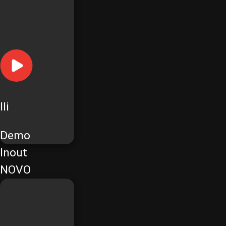
Ili
Demo
Inout
NOVO