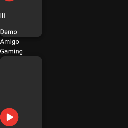
Ili
Demo
Amigo
Gaming