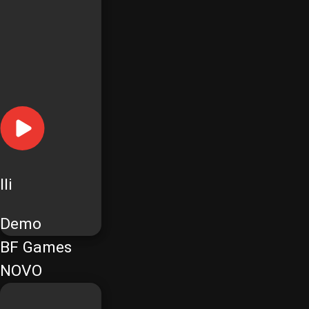
Ili
Demo
BF Games
NOVO