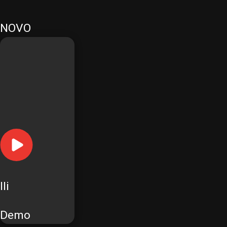
NOVO
Ili
Demo