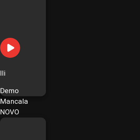
Ili
Demo
Mancala
NOVO