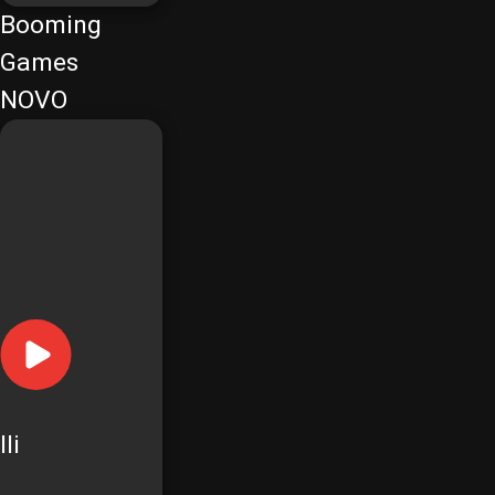
Booming
Games
NOVO
Ili