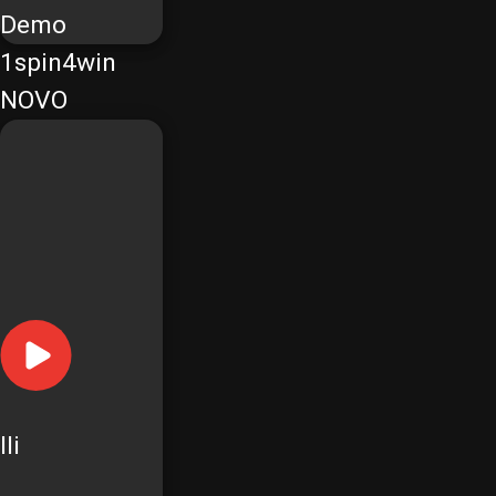
Demo
1spin4win
NOVO
Ili