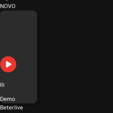
NOVO
Ili
Demo
Beterlive