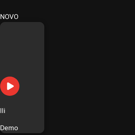
NOVO
Ili
Demo