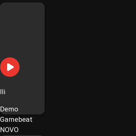
Ili
Demo
Gamebeat
NOVO