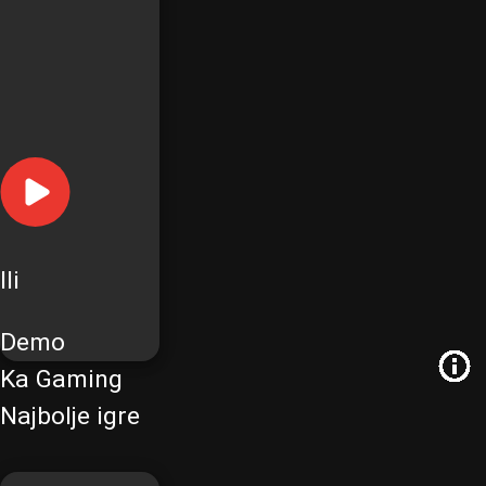
Ili
Demo
Ka Gaming
Najbolje igre