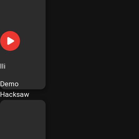
Ili
Demo
Hacksaw