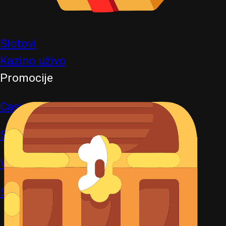
Slotovi
Kazino uživo
Promocije
Casino bonus
Sportsbook bonus
VIP
Sve promocije