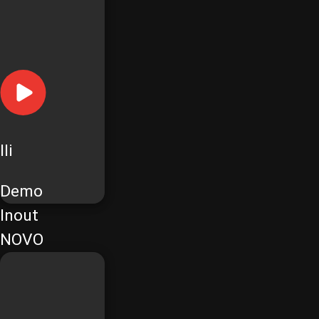
Ili
Demo
Inout
NOVO