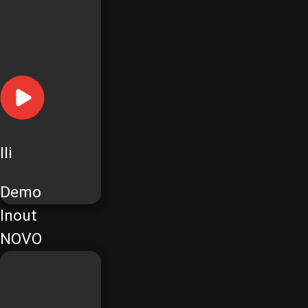
Ili
Demo
Inout
NOVO