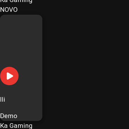
NOVO
Ili
Demo
Ka Gaming