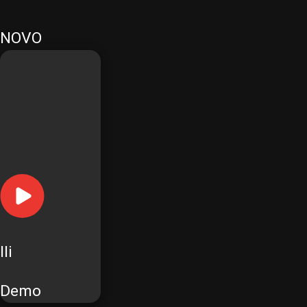
NOVO
Ili
Demo