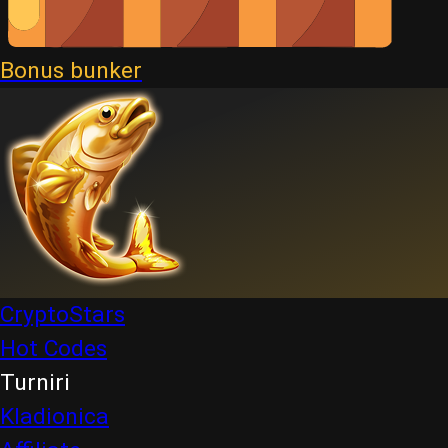
Bonus bunker
CryptoStars
Hot Codes
Turniri
Kladionica