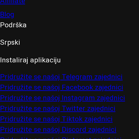
Affiliate
Blog
Podrška
Srpski
Instaliraj aplikaciju
Pridružite se našoj Telegram zajednici
Pridružite se našoj Facebook zajednici
Pridružite se našoj Instagram zajednici
Pridružite se našoj Twitter zajednici
Pridružite se našoj Tiktok zajednici
Pridružite se našoj Discord zajednici