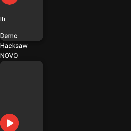
Ili
Demo
Hacksaw
NOVO