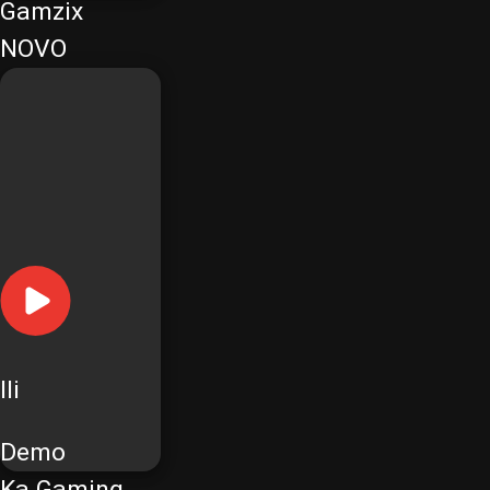
Gamzix
NOVO
Ili
Demo
Ka Gaming