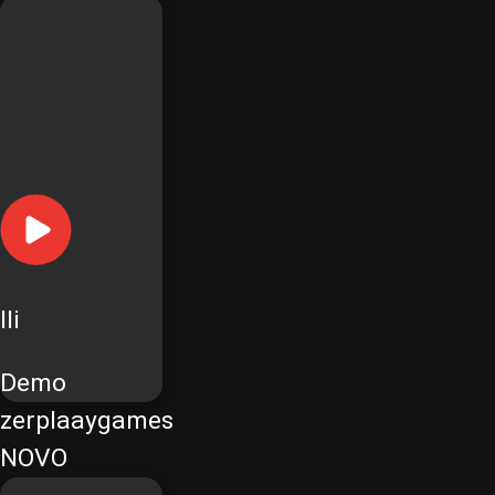
Ili
Demo
zerplaaygames
NOVO