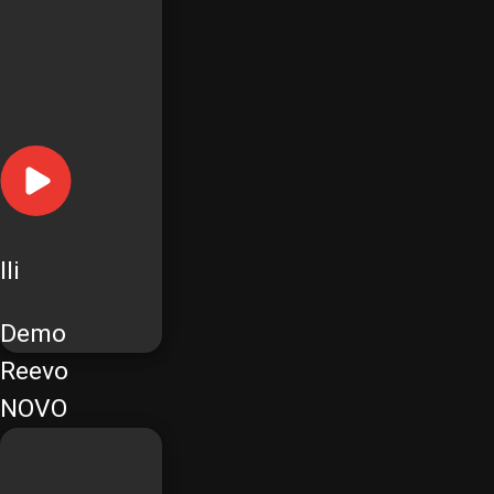
Ili
Demo
Reevo
NOVO