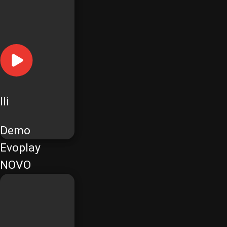
Ili
Demo
Evoplay
NOVO