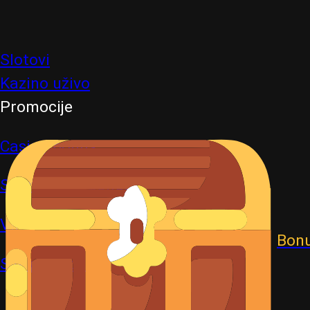
Slotovi
Kazino uživo
Promocije
Casino bonus
Sportsbook bonus
VIP
Bonu
Sve promocije