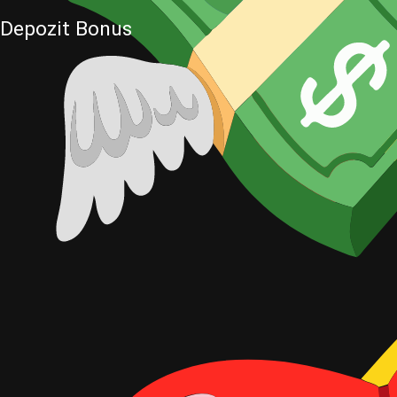
Depozit
Bonus