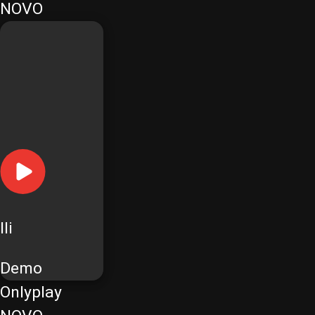
NOVO
Ili
Demo
Onlyplay