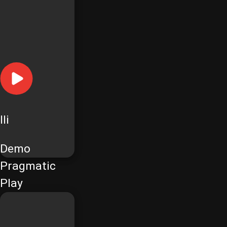
Ili
Demo
Pragmatic
Play