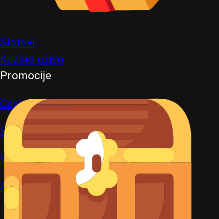
Slotovi
Kazino uživo
Promocije
Casino bonus
Sportsbook bonus
VIP
Sve promocije