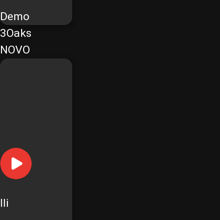
Demo
3Oaks
NOVO
Ili