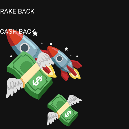
RAKE BACK
CASH BACK