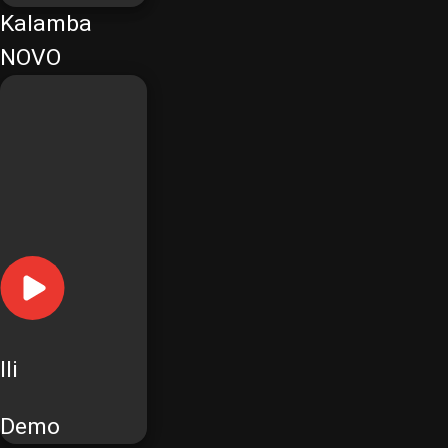
Kalamba
NOVO
Ili
Demo