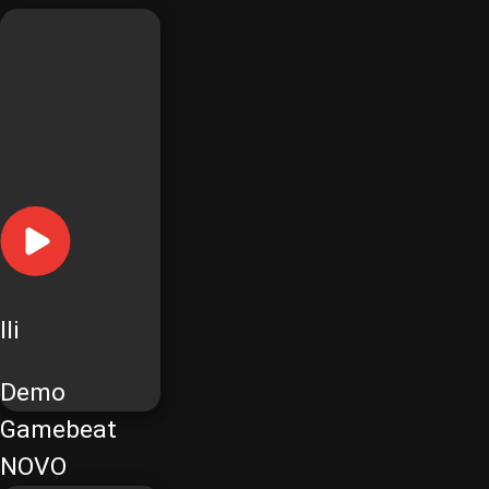
Ili
Demo
Gamebeat
NOVO