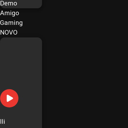
Demo
Amigo
Gaming
NOVO
Ili