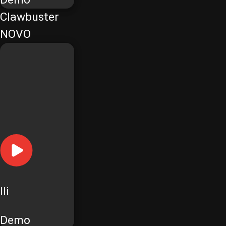
Clawbuster
NOVO
Ili
Demo