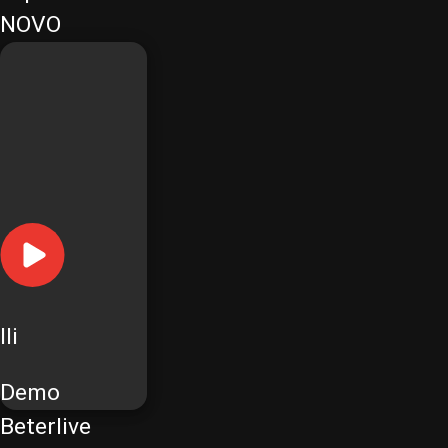
NOVO
Ili
Demo
Beterlive