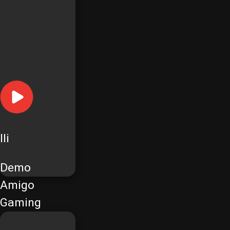
Ili
Demo
Amigo
Gaming