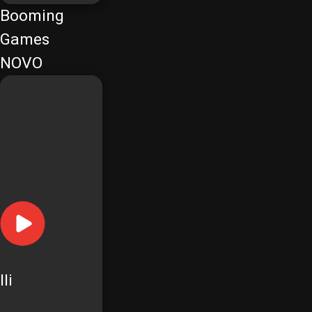
Booming
Games
NOVO
Ili