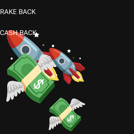
RAKE BACK
CASH BACK