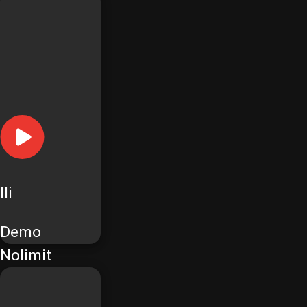
Ili
Demo
Nolimit