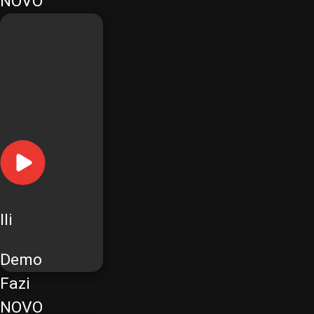
NOVO
Ili
Demo
Fazi
NOVO