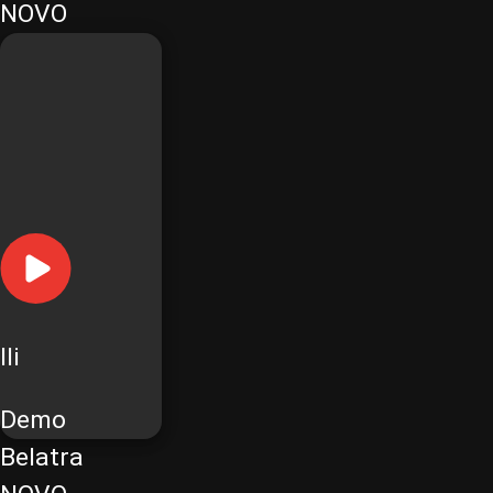
NOVO
Ili
Demo
Belatra