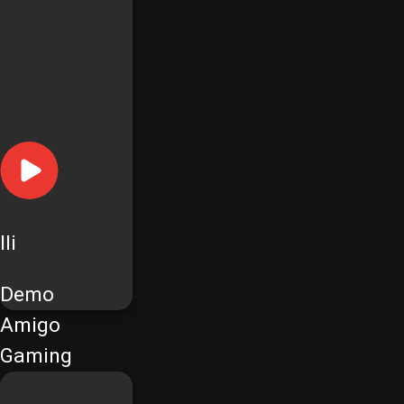
Ili
Demo
Amigo
Gaming