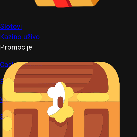
Slotovi
Kazino uživo
Promocije
Casino bonus
Sportsbook bonus
VIP
Sve promocije