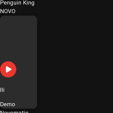
Penguin King
NOVO
Ili
Demo
Novomatic