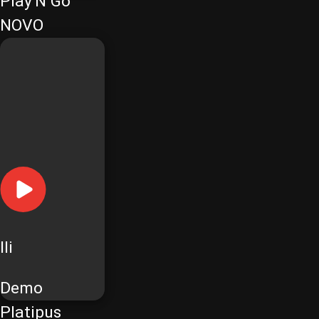
Play'N Go
NOVO
Ili
Demo
Platipus