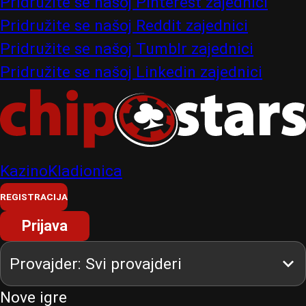
Pridružite se našoj Pinterest zajednici
Pridružite se našoj Reddit zajednici
Pridružite se našoj Tumblr zajednici
Pridružite se našoj Linkedin zajednici
Kazino
Kladionica
REGISTRACIJA
Prijava
Nove igre