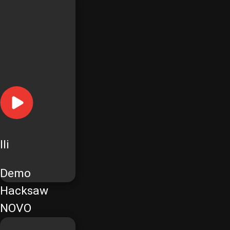
Ili
Demo
Hacksaw
NOVO