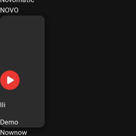
NOVO
Ili
Demo
Nownow