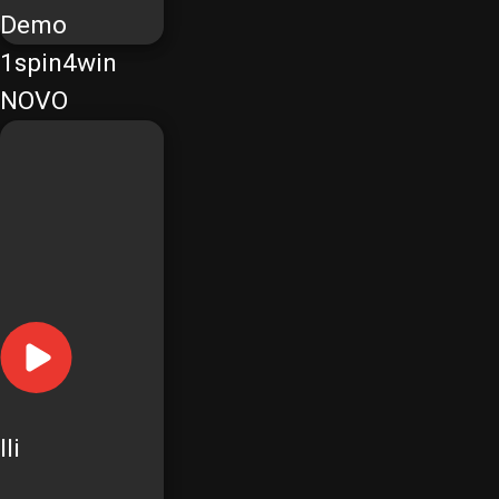
Demo
1spin4win
NOVO
Ili