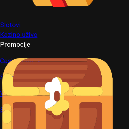
Slotovi
Kazino uživo
Promocije
Casino bonus
Sportsbook bonus
VIP
Sve promocije