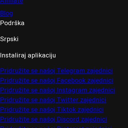
Affiliate
Blog
Podrška
Srpski
Instaliraj aplikaciju
Pridružite se našoj Telegram zajednici
Pridružite se našoj Facebook zajednici
Pridružite se našoj Instagram zajednici
Pridružite se našoj Twitter zajednici
Pridružite se našoj Tiktok zajednici
Pridružite se našoj Discord zajednici