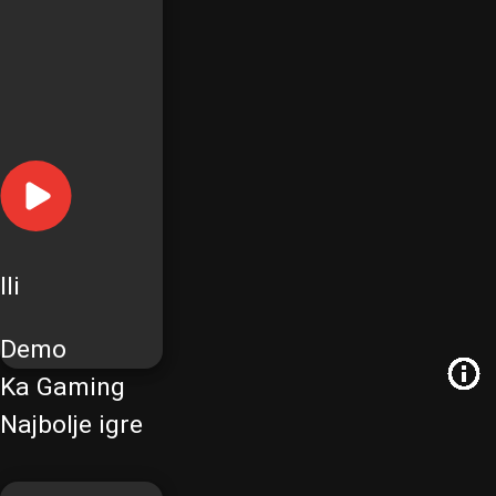
Ili
Demo
Ka Gaming
Najbolje igre