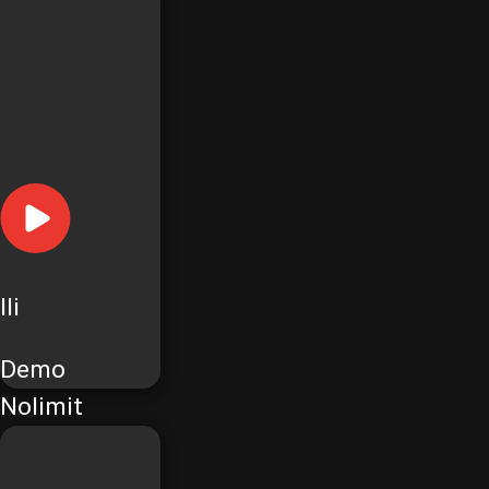
Ili
Demo
Nolimit