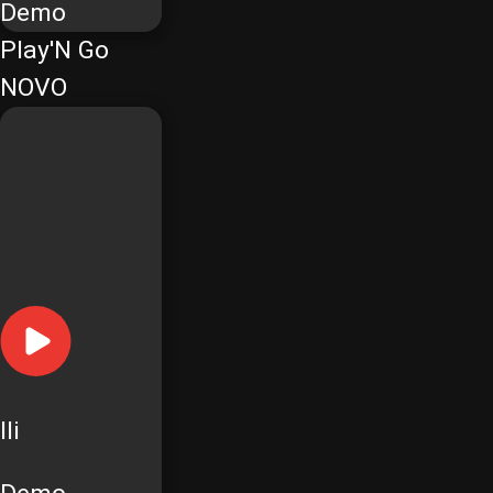
Demo
Play'N Go
NOVO
Ili