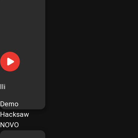
Ili
Demo
Hacksaw
NOVO