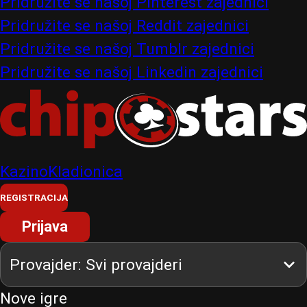
Pridružite se našoj Pinterest zajednici
Pridružite se našoj Reddit zajednici
Pridružite se našoj Tumblr zajednici
Pridružite se našoj Linkedin zajednici
Kazino
Kladionica
REGISTRACIJA
Prijava
Nove igre