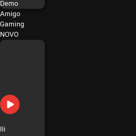
Demo
Amigo
Gaming
NOVO
Ili