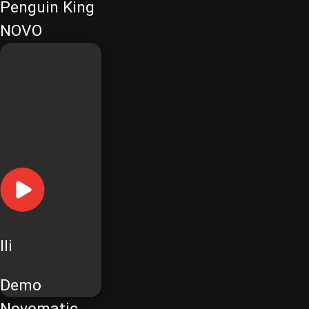
Penguin King
NOVO
Ili
Demo
Novomatic