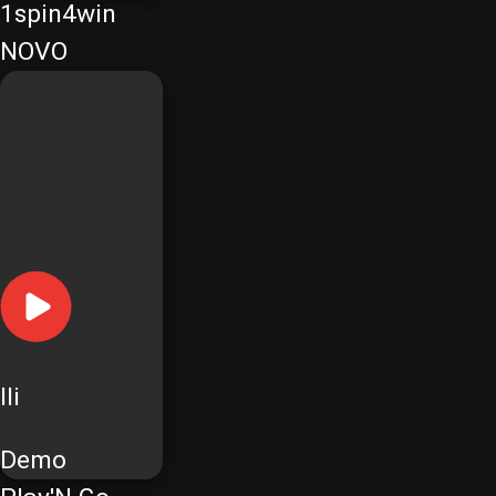
1spin4win
NOVO
Ili
Demo