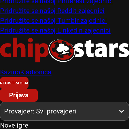
Pridružite se našoj Pinterest zajednici
Pridružite se našoj Reddit zajednici
Pridružite se našoj Tumblr zajednici
Pridružite se našoj Linkedin zajednici
Kazino
Kladionica
REGISTRACIJA
Prijava
Nove igre