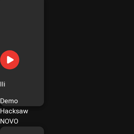
Ili
Demo
Hacksaw
NOVO