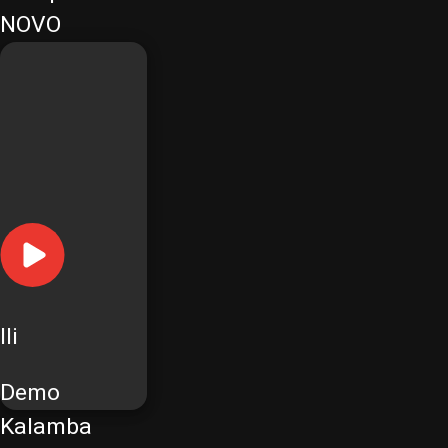
NOVO
Ili
Demo
Kalamba