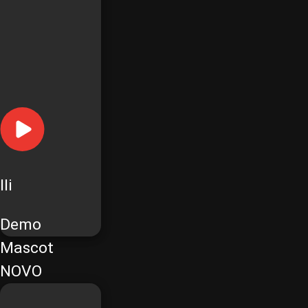
Ili
Demo
Mascot
NOVO