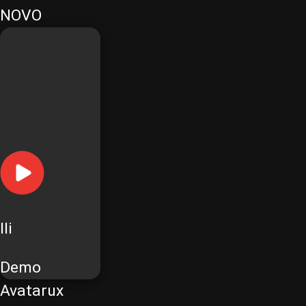
NOVO
Ili
Demo
Avatarux