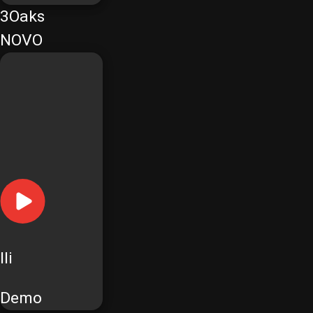
3Oaks
NOVO
Ili
Demo