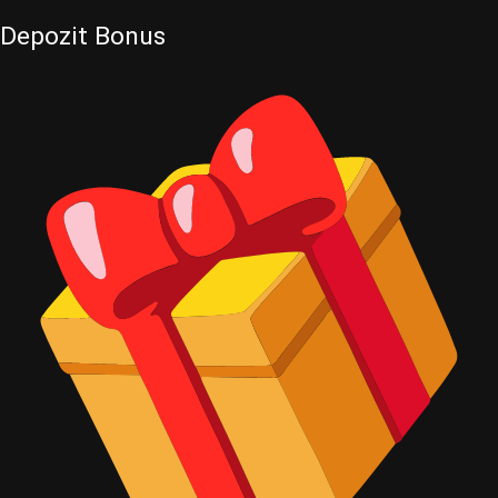
Depozit
Bonus