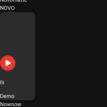
NOVO
Ili
Demo
Nownow