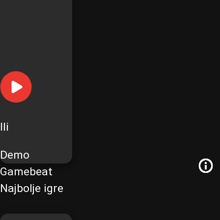
Ili
Demo
Gamebeat
Najbolje igre