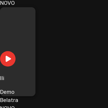
NOVO
Ili
Demo
Belatra