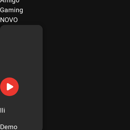
Amigo
Gaming
NOVO
Ili
Demo