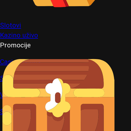
Slotovi
Kazino uživo
Promocije
Casino bonus
Sportsbook bonus
VIP
Sve promocije