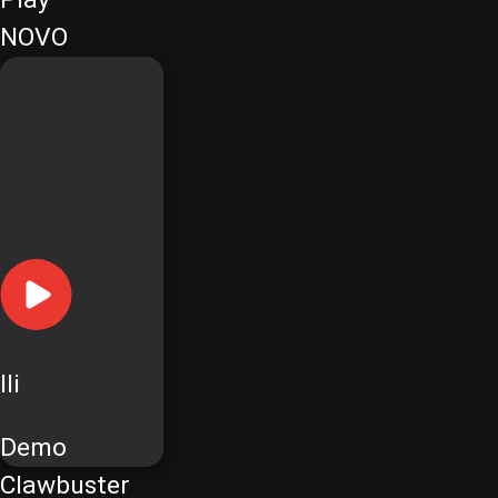
NOVO
Ili
Demo
Clawbuster