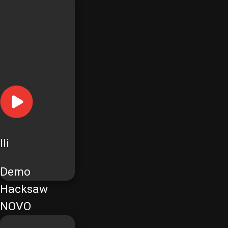
Ili
Demo
Hacksaw
NOVO