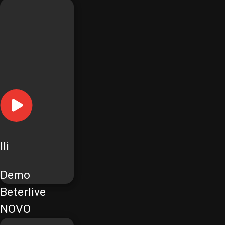
Ili
Demo
Beterlive
NOVO