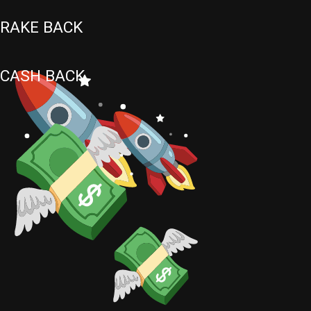
RAKE BACK
CASH BACK