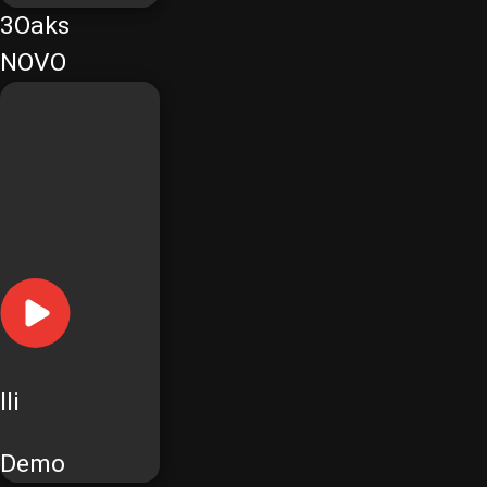
3Oaks
NOVO
Ili
Demo