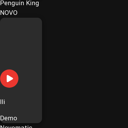
Penguin King
NOVO
Ili
Demo
Novomatic