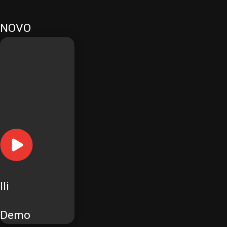
NOVO
Ili
Demo