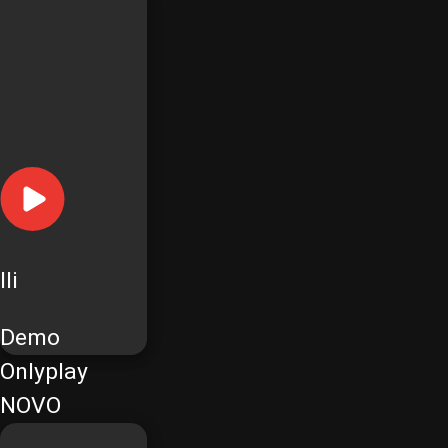
Ili
Demo
Onlyplay
NOVO