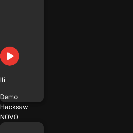
Ili
Demo
Hacksaw
NOVO