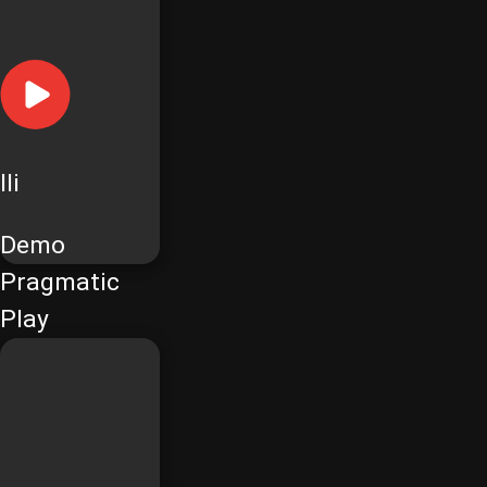
Ili
Demo
Pragmatic
Play