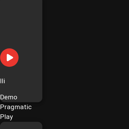
Ili
Demo
Pragmatic
Play