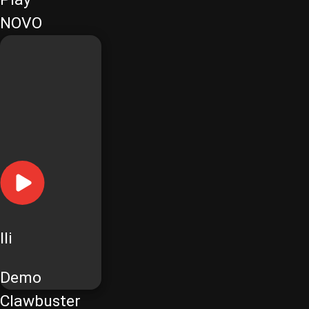
NOVO
Ili
Demo
Clawbuster