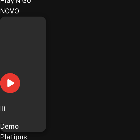
Play'N Go
NOVO
Ili
Demo
Platipus