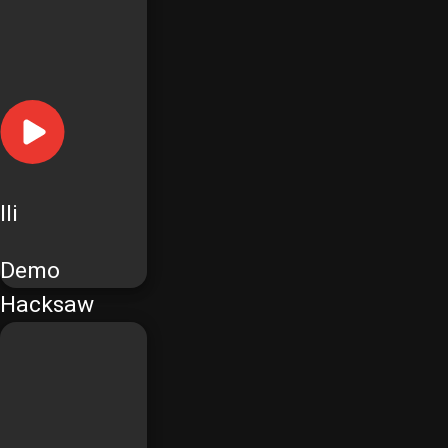
Ili
Demo
Hacksaw