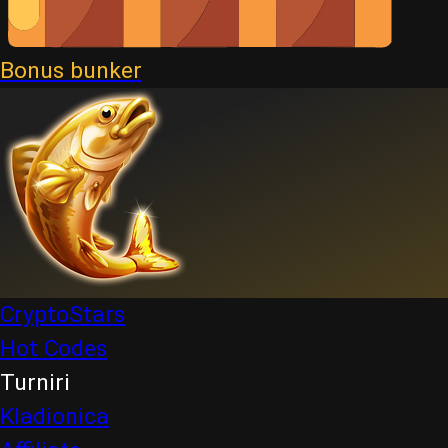
Bonus bunker
CryptoStars
Hot Codes
Turniri
Kladionica