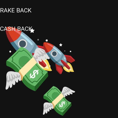
RAKE BACK
CASH BACK