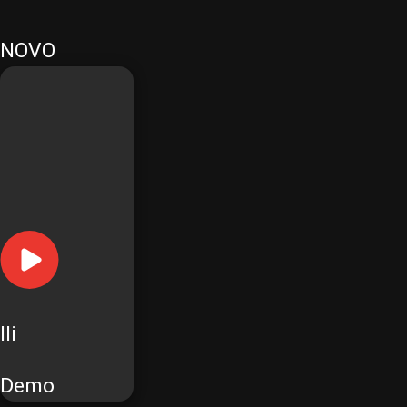
NOVO
Ili
Demo