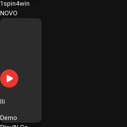
1spin4win
NOVO
Ili
Demo