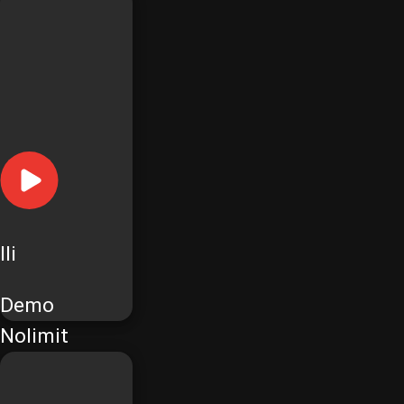
Ili
Demo
Nolimit