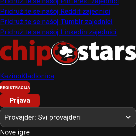
Pridružite se našoj Pinterest zajednici
Pridružite se našoj Reddit zajednici
Pridružite se našoj Tumblr zajednici
Pridružite se našoj Linkedin zajednici
Kazino
Kladionica
REGISTRACIJA
Prijava
Nove igre