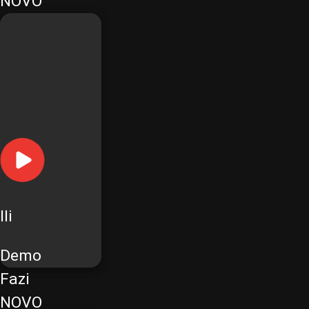
NOVO
Ili
Demo
Fazi
NOVO