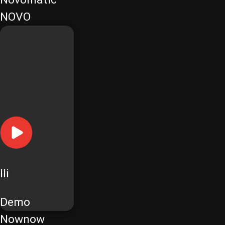
NOVO
Ili
Demo
Nownow