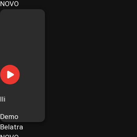
NOVO
Ili
Demo
Belatra