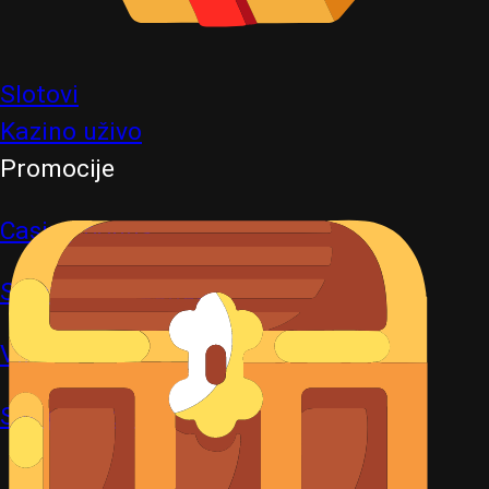
Slotovi
Kazino uživo
Promocije
Casino bonus
Sportsbook bonus
VIP
Sve promocije