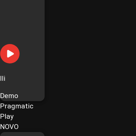
Ili
Demo
Pragmatic
Play
NOVO