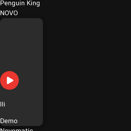
Penguin King
NOVO
Ili
Demo
Novomatic