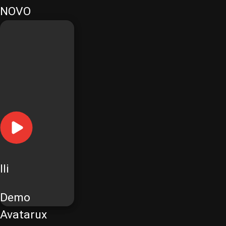
NOVO
Ili
Demo
Avatarux