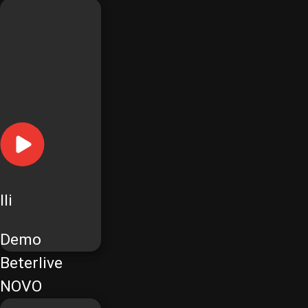
Ili
Demo
Beterlive
NOVO