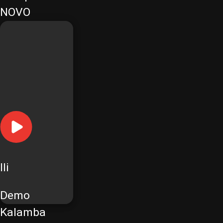
NOVO
Ili
Demo
Kalamba