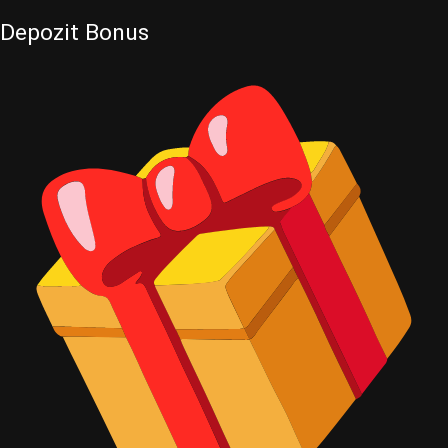
Depozit
Bonus