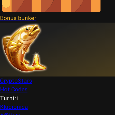
Bonus bunker
CryptoStars
Hot Codes
Turniri
Kladionica