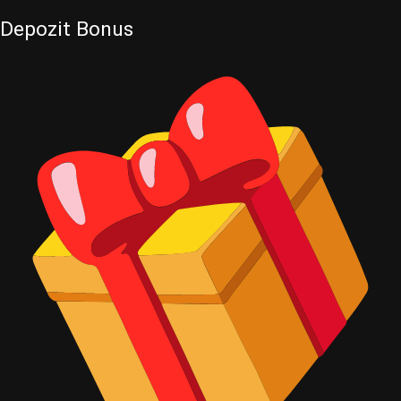
Depozit
Bonus