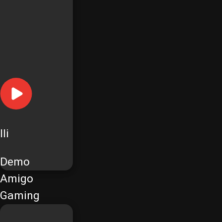
Ili
Demo
Amigo
Gaming