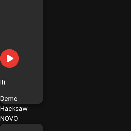
Ili
Demo
Hacksaw
NOVO