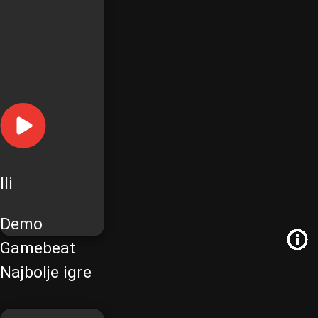
Ili
Demo
Gamebeat
Najbolje igre