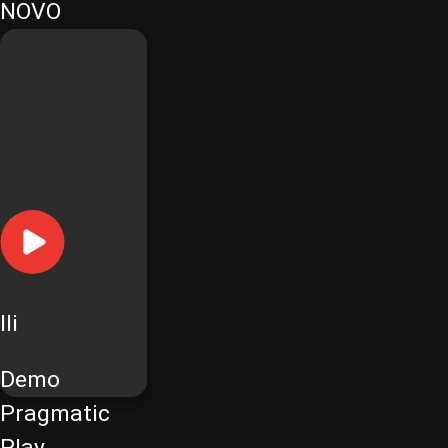
NOVO
Ili
Demo
Pragmatic
Play