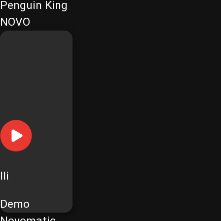
Penguin King
NOVO
Ili
Demo
Novomatic