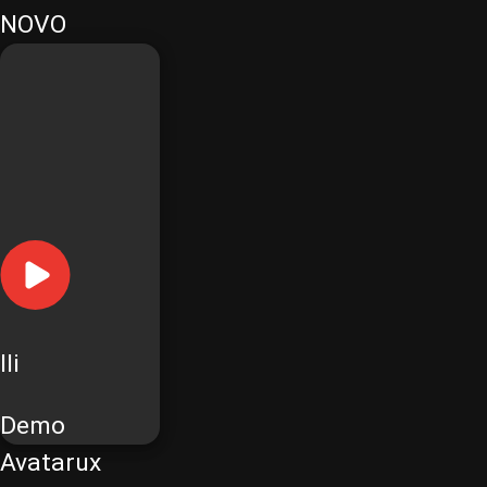
NOVO
Ili
Demo
Avatarux