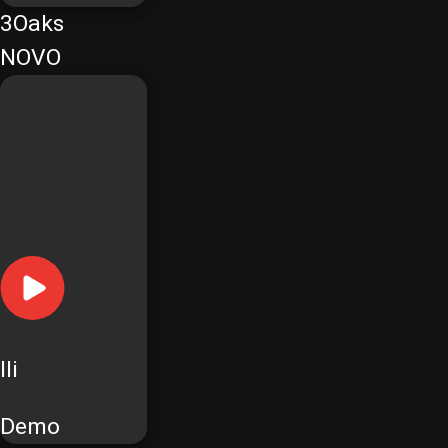
3Oaks
NOVO
Ili
Demo