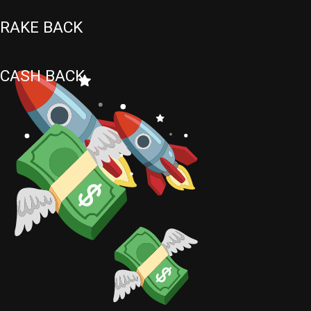
RAKE BACK
CASH BACK