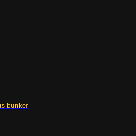
s bunker