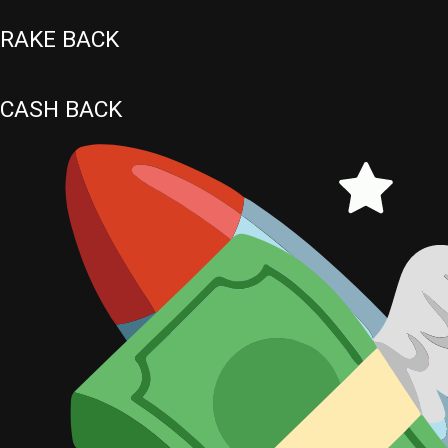
RAKE BACK
CASH BACK