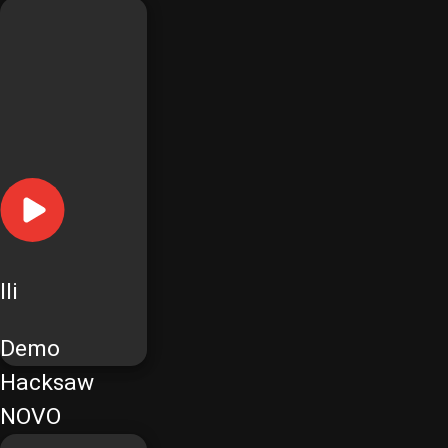
Ili
Demo
Hacksaw
NOVO