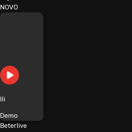
NOVO
Ili
Demo
Beterlive