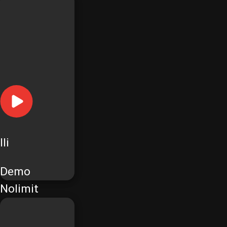
Ili
Demo
Nolimit