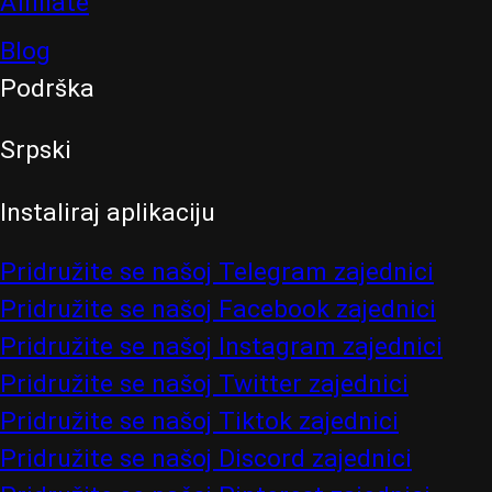
Affiliate
Blog
Podrška
Srpski
Instaliraj aplikaciju
Pridružite se našoj Telegram zajednici
Pridružite se našoj Facebook zajednici
Pridružite se našoj Instagram zajednici
Pridružite se našoj Twitter zajednici
Pridružite se našoj Tiktok zajednici
Pridružite se našoj Discord zajednici