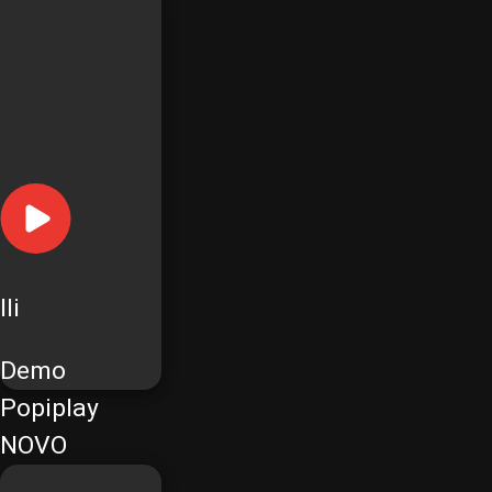
Ili
Demo
Popiplay
NOVO