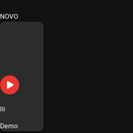
NOVO
Ili
Demo