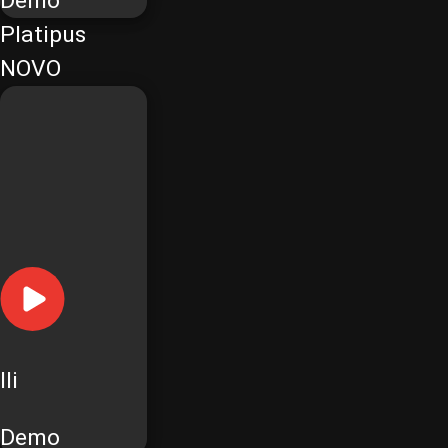
Demo
Platipus
NOVO
Ili
Demo