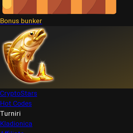
Bonus bunker
CryptoStars
Hot Codes
Turniri
Kladionica