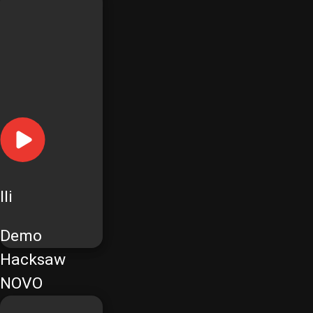
Ili
Demo
Hacksaw
NOVO