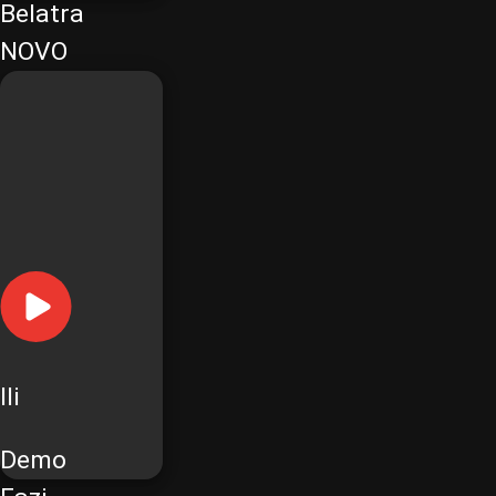
Belatra
NOVO
Ili
Demo