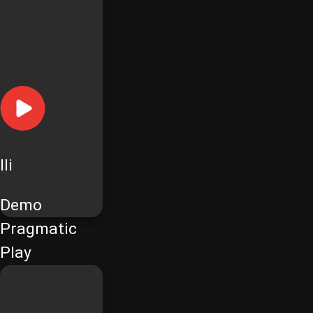
Ili
Demo
Pragmatic
Play