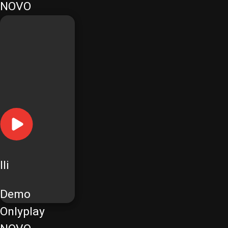
NOVO
Ili
Demo
Onlyplay