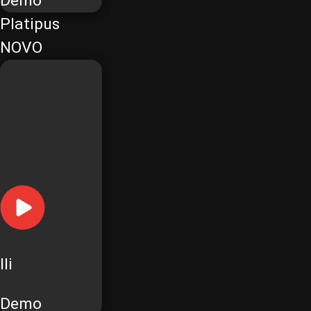
Demo
Platipus
NOVO
Ili
Demo