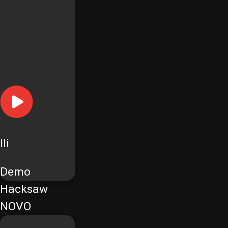
Ili
Demo
Hacksaw
NOVO