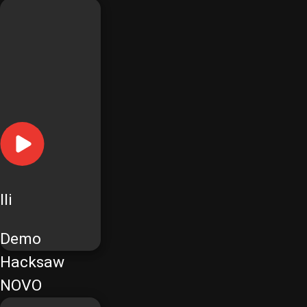
Ili
Demo
Hacksaw
NOVO