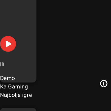
Ili
Demo
Ka Gaming
Najbolje igre