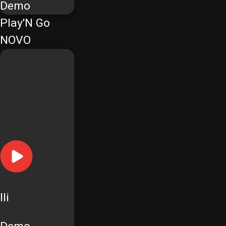
Demo
Play'N Go
NOVO
Ili