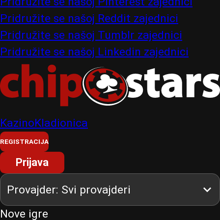
Pridružite se našoj Pinterest zajednici
Pridružite se našoj Reddit zajednici
Pridružite se našoj Tumblr zajednici
Pridružite se našoj Linkedin zajednici
Kazino
Kladionica
REGISTRACIJA
Prijava
Nove igre