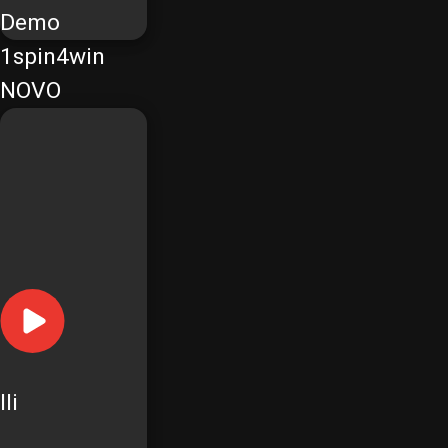
Demo
1spin4win
NOVO
Ili