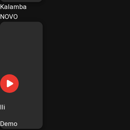
Kalamba
NOVO
Ili
Demo