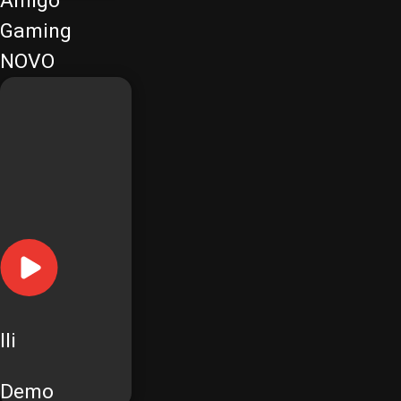
Amigo
Gaming
NOVO
Ili
Demo