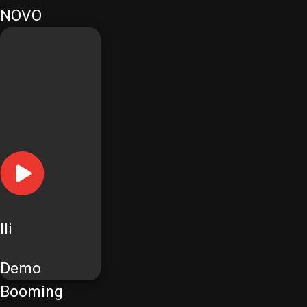
NOVO
Ili
Demo
Booming