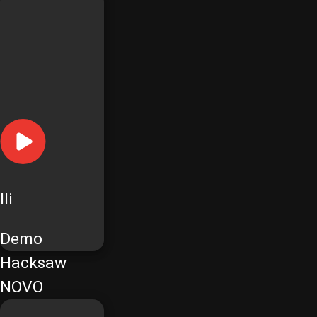
Ili
Demo
Hacksaw
NOVO