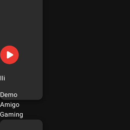
Ili
Demo
Amigo
Gaming