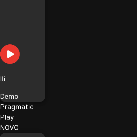
Ili
Demo
Pragmatic
Play
NOVO