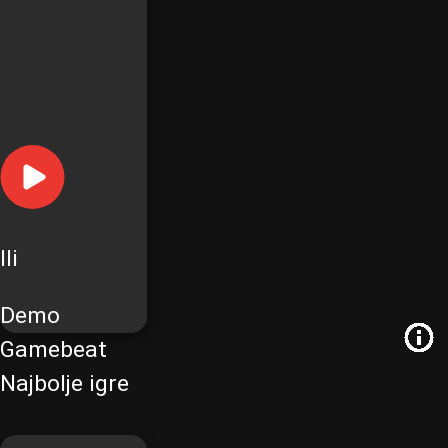
Ili
Demo
Gamebeat
Najbolje igre