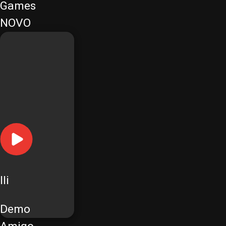
Games
NOVO
Ili
Demo