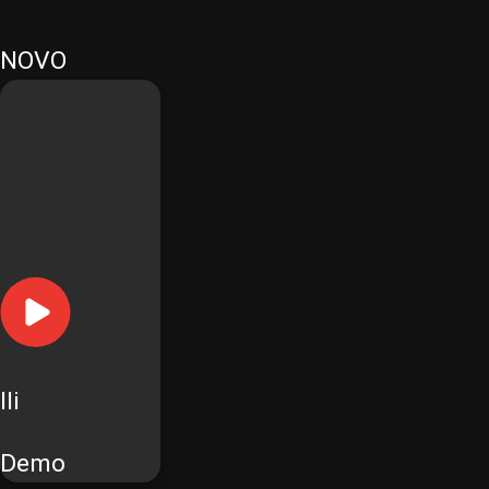
NOVO
Ili
Demo