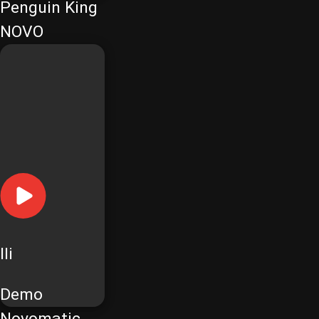
Penguin King
NOVO
Ili
Demo
Novomatic