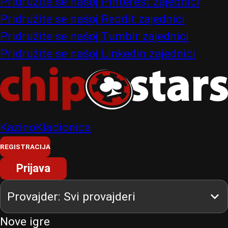
Pridružite se našoj Pinterest zajednici
Pridružite se našoj Reddit zajednici
Pridružite se našoj Tumblr zajednici
Pridružite se našoj Linkedin zajednici
Kazino
Kladionica
REGISTRACIJA
Prijava
Nove igre