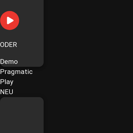
ODER
Demo
Pragmatic
Play
NEU