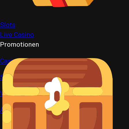
Slots
Live Casino
Promotionen
Casino bonus
Sportsbook bonus
VIP
Alle Webeaktionen