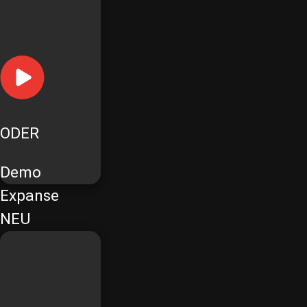
ODER
Demo
Expanse
NEU