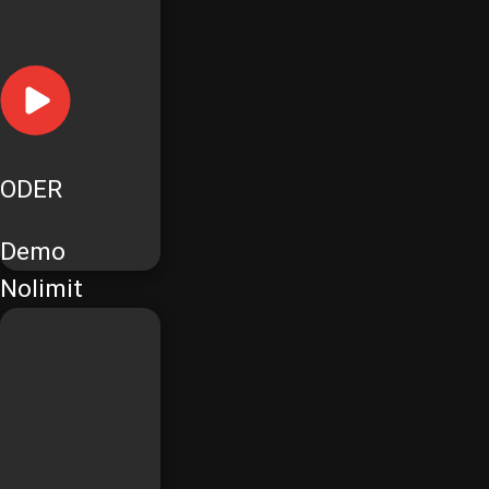
ODER
Demo
Nolimit