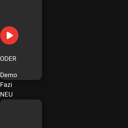
ODER
Demo
Fazi
NEU