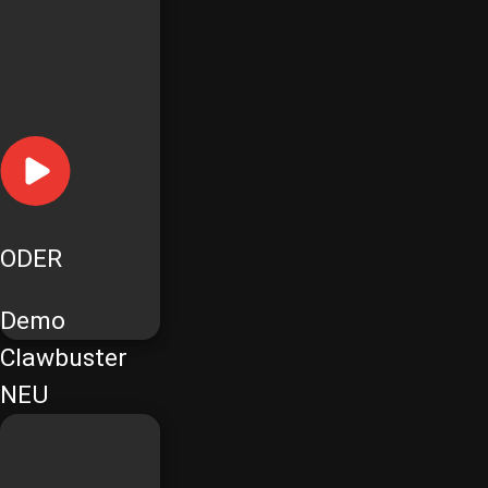
ODER
Demo
Clawbuster
NEU