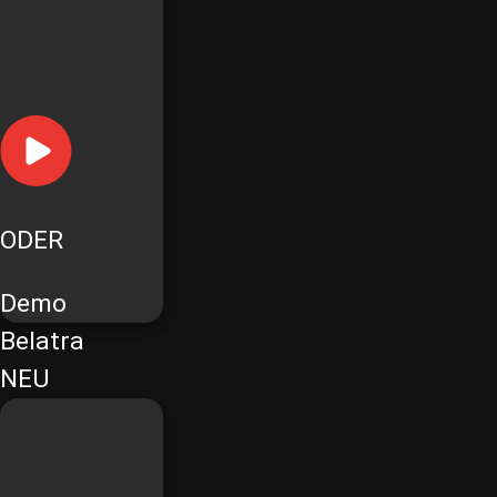
ODER
Demo
Belatra
NEU