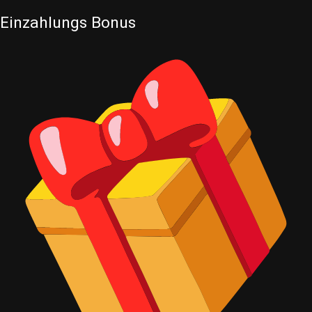
Einzahlungs
Bonus