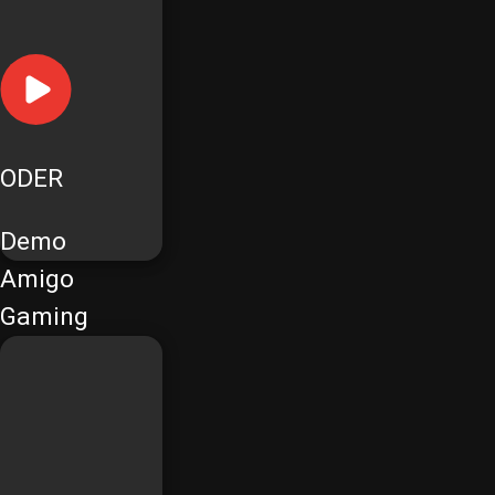
ODER
Demo
Amigo
Gaming