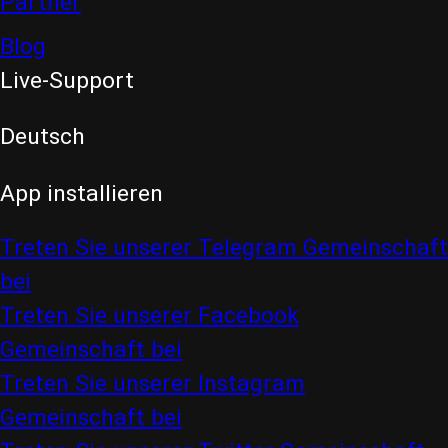
Partner
Blog
Live-Support
Deutsch
App installieren
Treten Sie unserer Telegram Gemeinschaft
bei
Treten Sie unserer Facebook
Gemeinschaft bei
Treten Sie unserer Instagram
Gemeinschaft bei