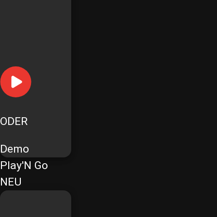
ODER
Demo
Play'N Go
NEU