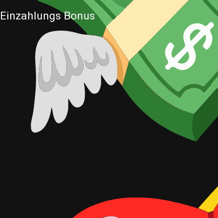
Einzahlungs
Bonus