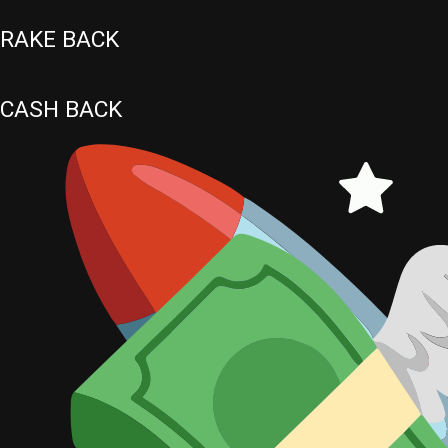
RAKE BACK
CASH BACK