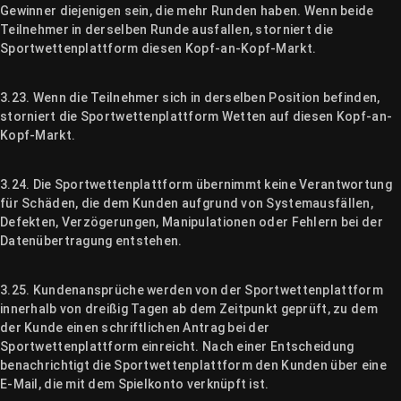
Gewinner diejenigen sein, die mehr Runden haben. Wenn beide 
Teilnehmer in derselben Runde ausfallen, storniert die 
Sportwettenplattform diesen Kopf-an-Kopf-Markt.
3.23. Wenn die Teilnehmer sich in derselben Position befinden, 
storniert die Sportwettenplattform Wetten auf diesen Kopf-an-
Kopf-Markt.
3.24. Die Sportwettenplattform übernimmt keine Verantwortung 
für Schäden, die dem Kunden aufgrund von Systemausfällen, 
Defekten, Verzögerungen, Manipulationen oder Fehlern bei der 
Datenübertragung entstehen.
3.25. Kundenansprüche werden von der Sportwettenplattform 
innerhalb von dreißig Tagen ab dem Zeitpunkt geprüft, zu dem 
der Kunde einen schriftlichen Antrag bei der 
Sportwettenplattform einreicht. Nach einer Entscheidung 
benachrichtigt die Sportwettenplattform den Kunden über eine 
E-Mail, die mit dem Spielkonto verknüpft ist.