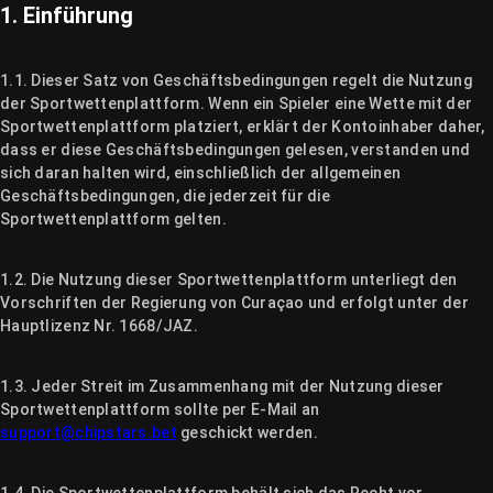
1. Einführung
1.1. Dieser Satz von Geschäftsbedingungen regelt die Nutzung 
der Sportwettenplattform. Wenn ein Spieler eine Wette mit der 
Sportwettenplattform platziert, erklärt der Kontoinhaber daher, 
dass er diese Geschäftsbedingungen gelesen, verstanden und 
sich daran halten wird, einschließlich der allgemeinen 
Geschäftsbedingungen, die jederzeit für die 
Sportwettenplattform gelten.
1.2. Die Nutzung dieser Sportwettenplattform unterliegt den 
Vorschriften der Regierung von Curaçao und erfolgt unter der 
Hauptlizenz Nr. 1668/JAZ.
1.3. Jeder Streit im Zusammenhang mit der Nutzung dieser 
Sportwettenplattform sollte per E-Mail an 
support@chipstars.bet
 geschickt werden.