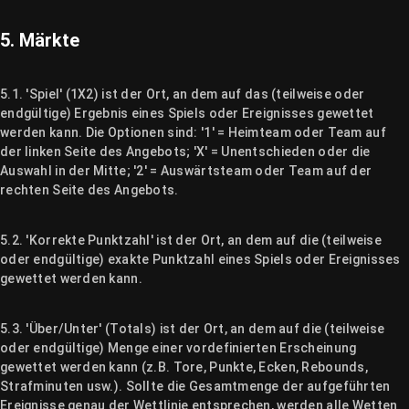
5. Märkte
5.1. 'Spiel' (1X2) ist der Ort, an dem auf das (teilweise oder 
endgültige) Ergebnis eines Spiels oder Ereignisses gewettet 
werden kann. Die Optionen sind: '1' = Heimteam oder Team auf 
der linken Seite des Angebots; 'X' = Unentschieden oder die 
Auswahl in der Mitte; '2' = Auswärtsteam oder Team auf der 
rechten Seite des Angebots.
5.2. 'Korrekte Punktzahl' ist der Ort, an dem auf die (teilweise 
oder endgültige) exakte Punktzahl eines Spiels oder Ereignisses 
gewettet werden kann.
5.3. 'Über/Unter' (Totals) ist der Ort, an dem auf die (teilweise 
oder endgültige) Menge einer vordefinierten Erscheinung 
gewettet werden kann (z.B. Tore, Punkte, Ecken, Rebounds, 
Strafminuten usw.). Sollte die Gesamtmenge der aufgeführten 
Ereignisse genau der Wettlinie entsprechen, werden alle Wetten 