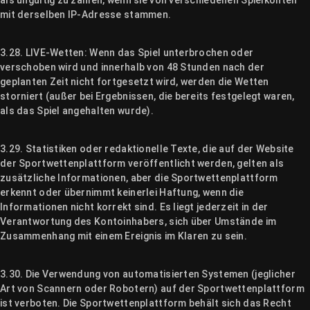
mit derselben IP-Adresse stammen.
3.28. LIVE-Wetten: Wenn das Spiel unterbrochen oder 
verschoben wird und innerhalb von 48 Stunden nach der 
geplanten Zeit nicht fortgesetzt wird, werden die Wetten 
storniert (außer bei Ergebnissen, die bereits festgelegt waren, 
als das Spiel angehalten wurde).
3.29. Statistiken oder redaktionelle Texte, die auf der Website 
der Sportwettenplattform veröffentlicht werden, gelten als 
zusätzliche Informationen, aber die Sportwettenplattform 
erkennt oder übernimmt keinerlei Haftung, wenn die 
Informationen nicht korrekt sind. Es liegt jederzeit in der 
Verantwortung des Kontoinhabers, sich über Umstände im 
Zusammenhang mit einem Ereignis im Klaren zu sein.
3.30. Die Verwendung von automatisierten Systemen (jeglicher 
Art von Scannern oder Robotern) auf der Sportwettenplattform 
ist verboten. Die Sportwettenplattform behält sich das Recht 