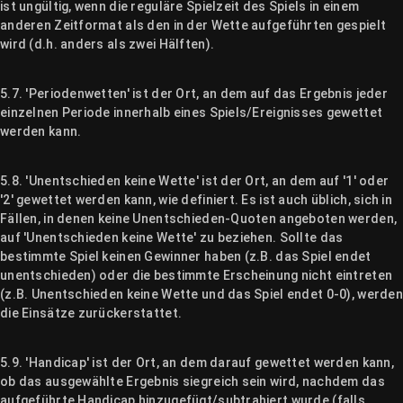
ist ungültig, wenn die reguläre Spielzeit des Spiels in einem 
anderen Zeitformat als den in der Wette aufgeführten gespielt 
wird (d.h. anders als zwei Hälften).
5.7. 'Periodenwetten' ist der Ort, an dem auf das Ergebnis jeder 
einzelnen Periode innerhalb eines Spiels/Ereignisses gewettet 
werden kann.
5.8. 'Unentschieden keine Wette' ist der Ort, an dem auf '1' oder 
'2' gewettet werden kann, wie definiert. Es ist auch üblich, sich in 
Fällen, in denen keine Unentschieden-Quoten angeboten werden, 
auf 'Unentschieden keine Wette' zu beziehen. Sollte das 
bestimmte Spiel keinen Gewinner haben (z.B. das Spiel endet 
unentschieden) oder die bestimmte Erscheinung nicht eintreten 
(z.B. Unentschieden keine Wette und das Spiel endet 0-0), werden 
die Einsätze zurückerstattet.
5.9. 'Handicap' ist der Ort, an dem darauf gewettet werden kann, 
ob das ausgewählte Ergebnis siegreich sein wird, nachdem das 
aufgeführte Handicap hinzugefügt/subtrahiert wurde (falls 