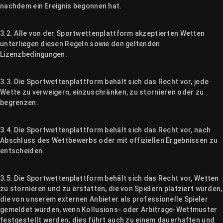
nachdem ein Ereignis begonnen hat.
3.2. Alle von der Sportwettenplattform akzeptierten Wetten 
unterliegen diesen Regeln sowie den geltenden 
Lizenzbedingungen.
3.3. Die Sportwettenplattform behält sich das Recht vor, jede 
Wette zu verweigern, einzuschränken, zu stornieren oder zu 
begrenzen.
3.4. Die Sportwettenplattform behält sich das Recht vor, nach 
Abschluss des Wettbewerbs oder mit offiziellen Ergebnissen zu 
entscheiden.
3.5. Die Sportwettenplattform behält sich das Recht vor, Wetten 
zu stornieren und zu erstatten, die von Spielern platziert wurden, 
die von unserem externen Anbieter als professionelle Spieler 
gemeldet wurden, wenn Kollusions- oder Arbitrage-Wettmuster 
festgestellt werden; dies führt auch zu einem dauerhaften und 