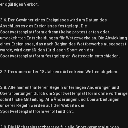
endgültigen Verbot.
3.6. Der Gewinner eines Ereignisses wird am Datum des 
Abschlusses des Ereignisses festgelegt. Die 
Sportwettenplattform erkennt keine protestierten oder 
umgekehrten Entscheidungen für Wetzzwecke an. Die Abwicklung 
eines Ereignisses, das nach Beginn des Wettbewerbs ausgesetzt 
wurde, wird gemäß den für diesen Sport von der 
Sportwettenplattform festgelegten Wettregeln entschieden.
3.7. Personen unter 18 Jahren dürfen keine Wetten abgeben.
3.8. Alle hier enthaltenen Regeln unterliegen Änderungen und 
Überarbeitungen durch die Sportwettenplattform ohne vorherige 
schriftliche Mitteilung. Alle Änderungen und Überarbeitungen 
unserer Regeln werden auf der Website der 
Sportwettenplattform veröffentlicht.
3.9. Die Höchsteinsatzbeträge für alle Sportveranstaltungen 