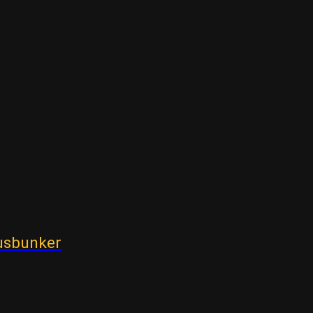
usbunker