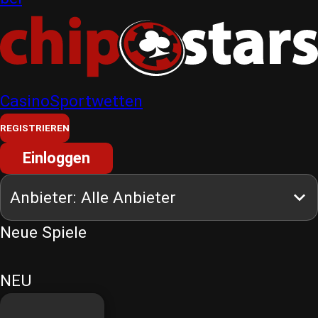
Casino
Sportwetten
REGISTRIEREN
Einloggen
Neue Spiele
NEU