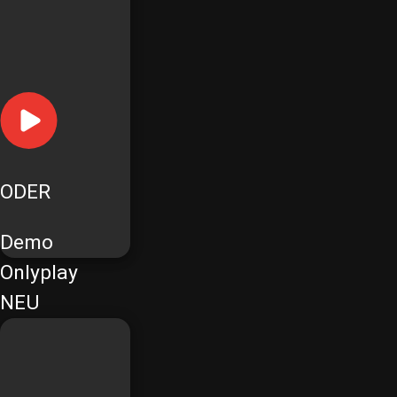
ODER
Demo
Onlyplay
NEU