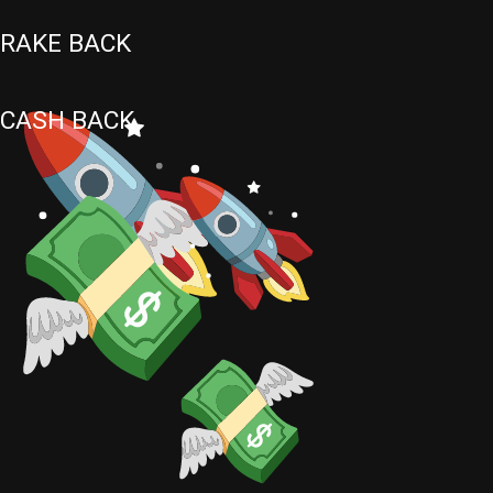
RAKE BACK
CASH BACK