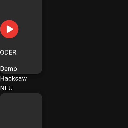
ODER
Demo
Hacksaw
NEU