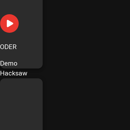
ODER
Demo
Hacksaw