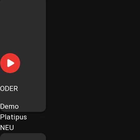
ODER
Demo
Platipus
NEU