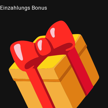
Einzahlungs
Bonus