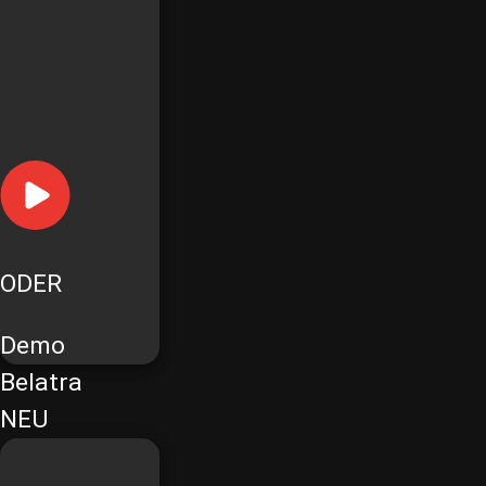
ODER
Demo
Belatra
NEU