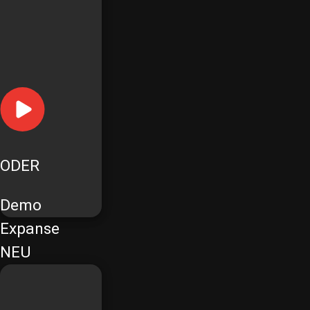
ODER
Demo
Expanse
NEU