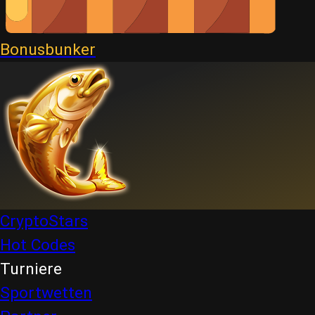
Bonusbunker
CryptoStars
Hot Codes
Turniere
Sportwetten