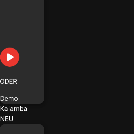
ODER
Demo
Kalamba
NEU