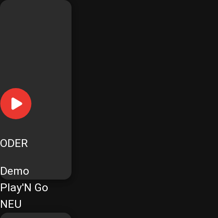
ODER
Demo
Play'N Go
NEU