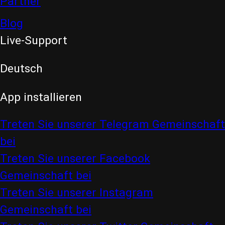
Partner
Blog
Live-Support
Deutsch
App installieren
Treten Sie unserer Telegram Gemeinschaft
bei
Treten Sie unserer Facebook
Gemeinschaft bei
Treten Sie unserer Instagram
Gemeinschaft bei