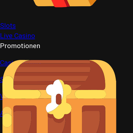
Slots
Live Casino
Promotionen
Casino bonus
Sportsbook bonus
VIP
Alle Webeaktionen