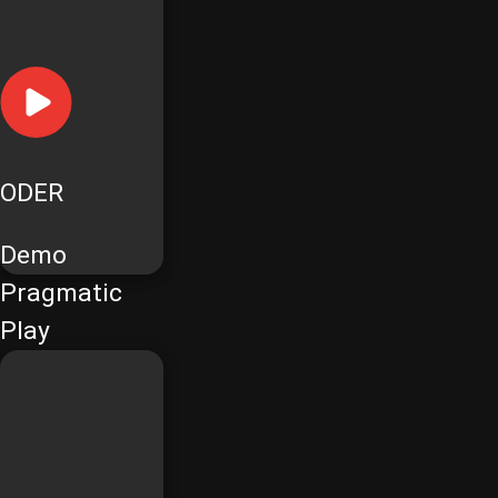
ODER
Demo
Pragmatic
Play