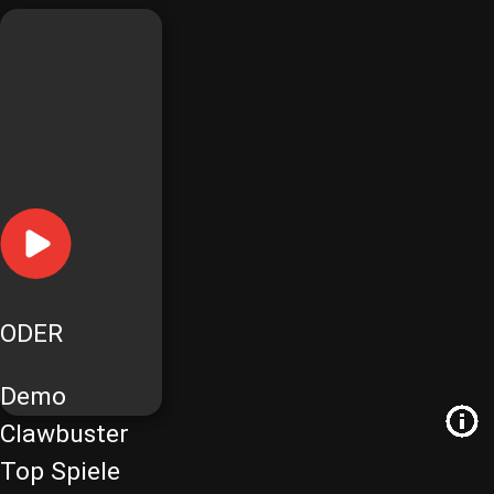
ODER
Demo
Clawbuster
Top Spiele