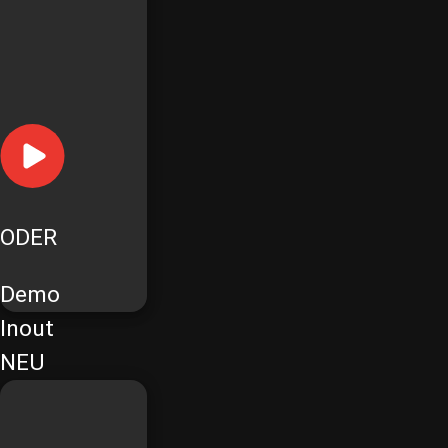
ODER
Demo
Inout
NEU