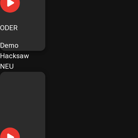
ODER
Demo
Hacksaw
NEU