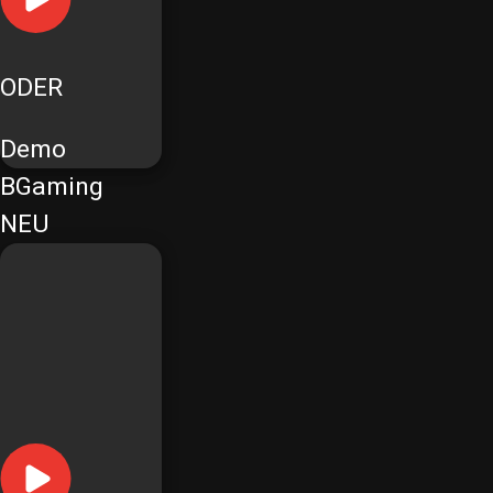
ODER
Demo
BGaming
NEU