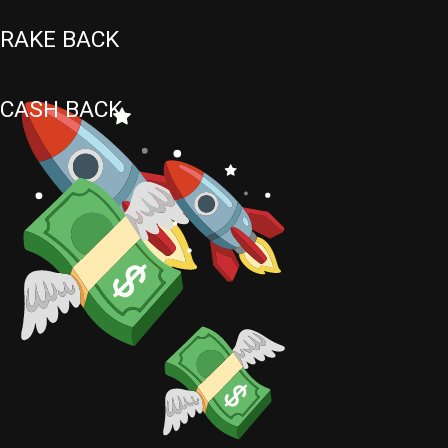
RAKE BACK
CASH BACK