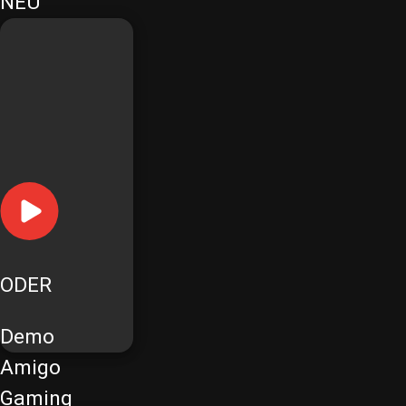
NEU
ODER
Demo
Amigo
Gaming