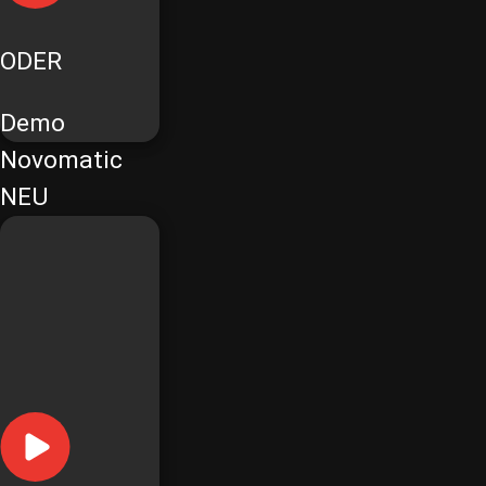
ODER
Demo
Novomatic
NEU