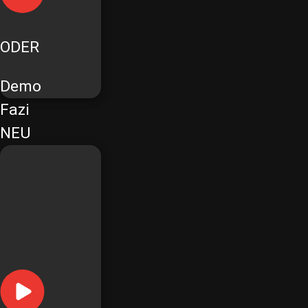
ODER
Demo
Fazi
NEU