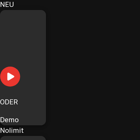
NEU
ODER
Demo
Nolimit