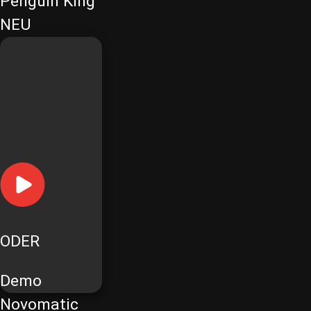
Penguin King
NEU
ODER
Demo
Novomatic