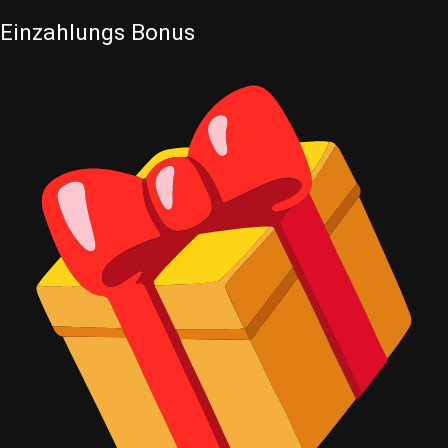
Einzahlungs
Bonus