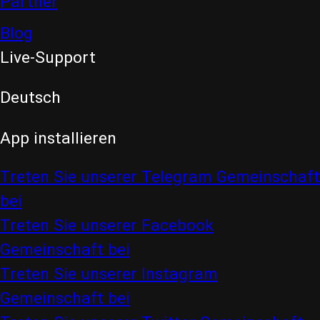
Partner
Blog
Live-Support
Deutsch
App installieren
Treten Sie unserer Telegram Gemeinschaft
bei
Treten Sie unserer Facebook
Gemeinschaft bei
Treten Sie unserer Instagram
Gemeinschaft bei