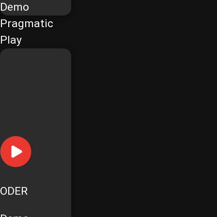
Demo
Pragmatic
Play
ODER