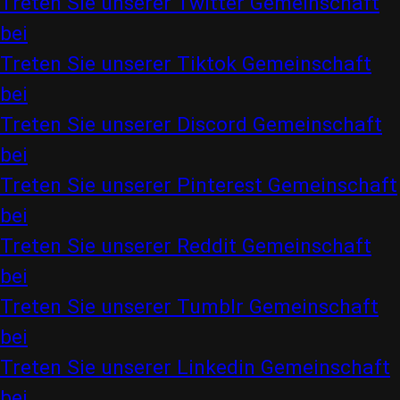
Treten Sie unserer Twitter Gemeinschaft
bei
Treten Sie unserer Tiktok Gemeinschaft
bei
Treten Sie unserer Discord Gemeinschaft
bei
Treten Sie unserer Pinterest Gemeinschaft
bei
Treten Sie unserer Reddit Gemeinschaft
bei
Treten Sie unserer Tumblr Gemeinschaft
bei
Treten Sie unserer Linkedin Gemeinschaft
bei