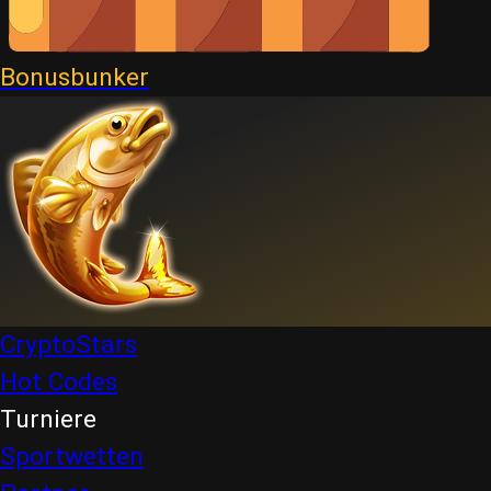
Bonusbunker
CryptoStars
Hot Codes
Turniere
Sportwetten