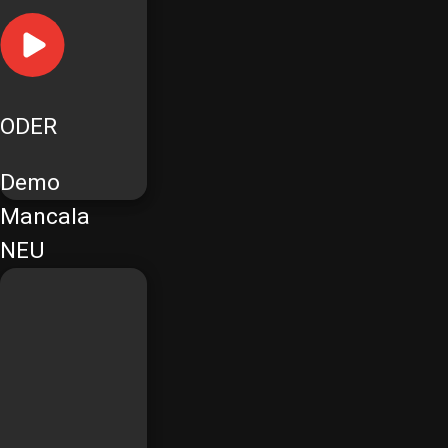
ODER
Demo
Mancala
NEU