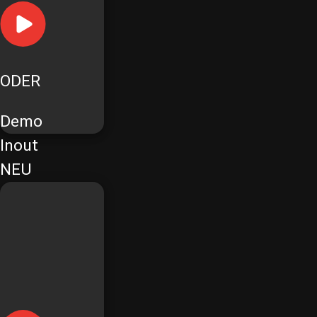
ODER
Demo
Inout
NEU