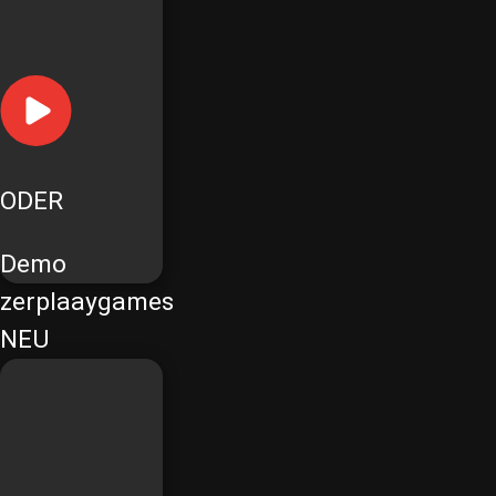
ODER
Demo
zerplaaygames
NEU