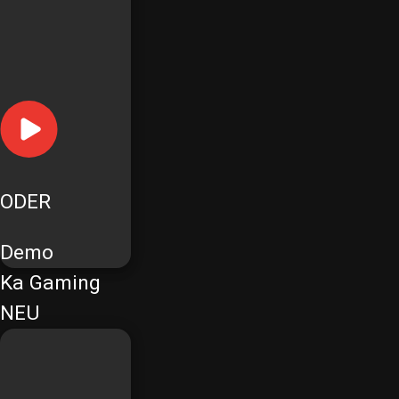
ODER
Demo
Ka Gaming
NEU