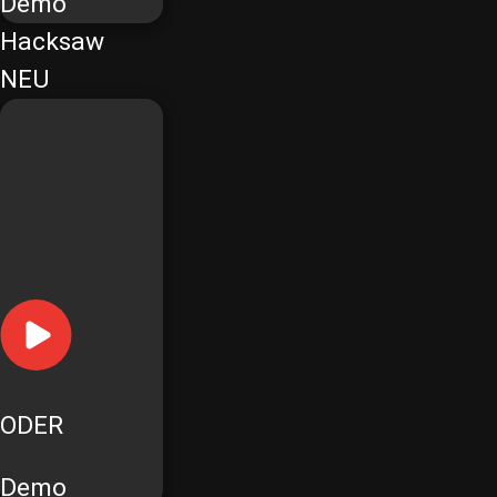
Demo
Hacksaw
NEU
ODER
Demo