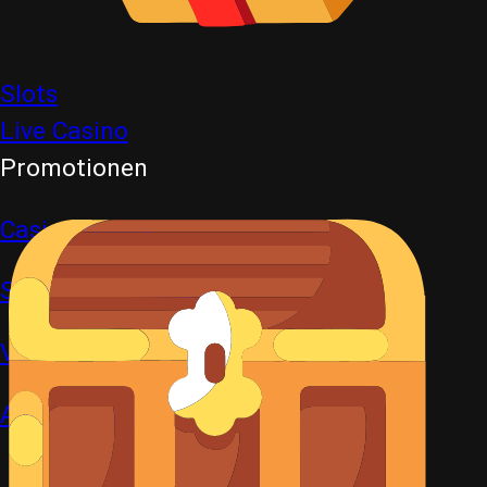
Slots
Live Casino
Promotionen
Casino bonus
Sportsbook bonus
VIP
Alle Webeaktionen