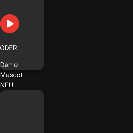
ODER
Demo
Mascot
NEU