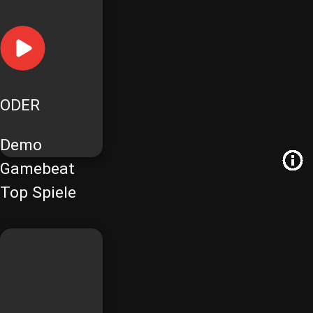
ODER
Demo
Gamebeat
Top Spiele