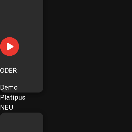
ODER
Demo
Platipus
NEU