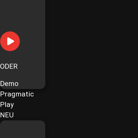
ODER
Demo
Pragmatic
Play
NEU