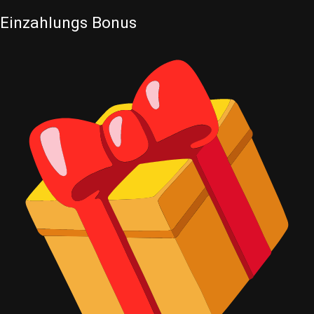
Einzahlungs
Bonus