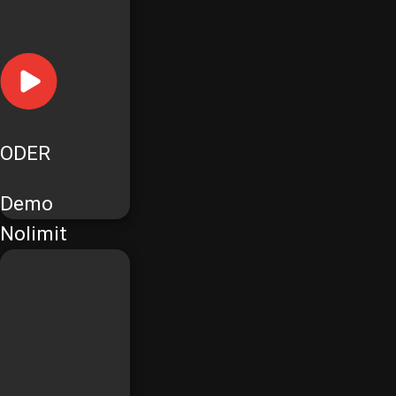
ODER
Demo
Nolimit