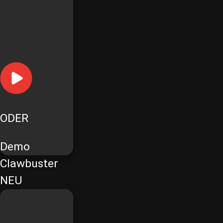
ODER
Demo
Clawbuster
NEU