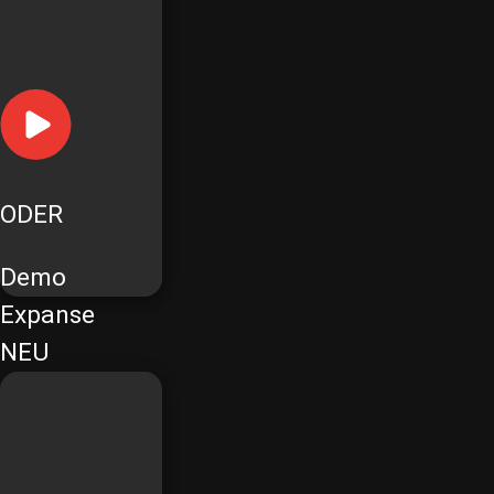
ODER
Demo
Expanse
NEU