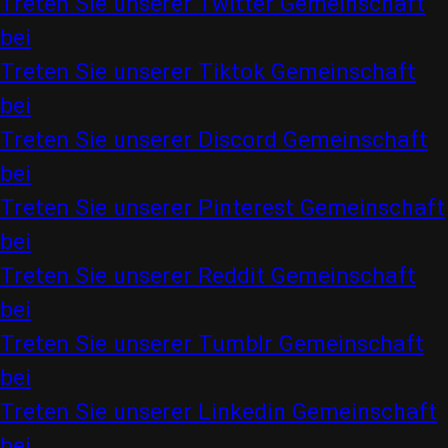
Treten Sie unserer Twitter Gemeinschaft
bei
Treten Sie unserer Tiktok Gemeinschaft
bei
Treten Sie unserer Discord Gemeinschaft
bei
Treten Sie unserer Pinterest Gemeinschaft
bei
Treten Sie unserer Reddit Gemeinschaft
bei
Treten Sie unserer Tumblr Gemeinschaft
bei
Treten Sie unserer Linkedin Gemeinschaft
bei