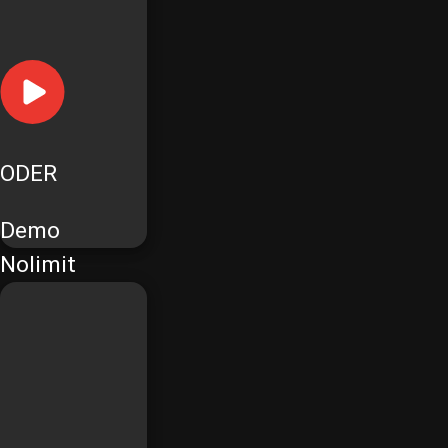
ODER
Demo
Nolimit