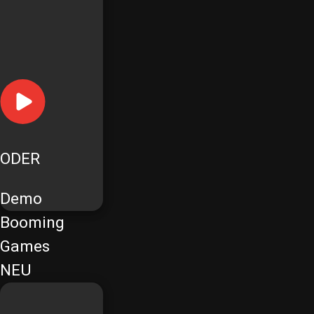
ODER
Demo
Booming
Games
NEU