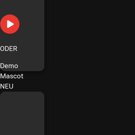
ODER
Demo
Mascot
NEU