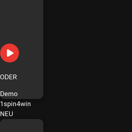
ODER
Demo
1spin4win
NEU