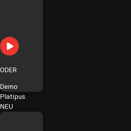
ODER
Demo
Platipus
NEU