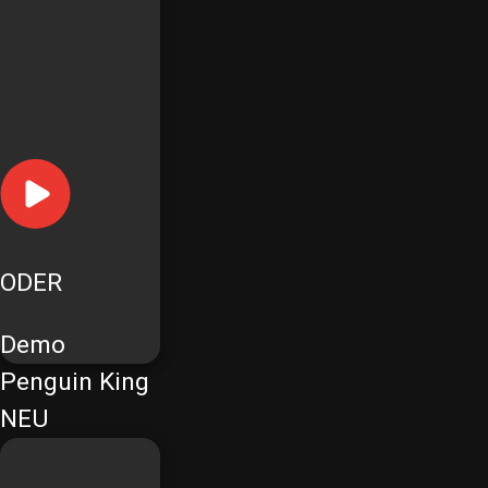
ODER
Demo
Penguin King
NEU