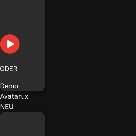
ODER
Demo
Avatarux
NEU