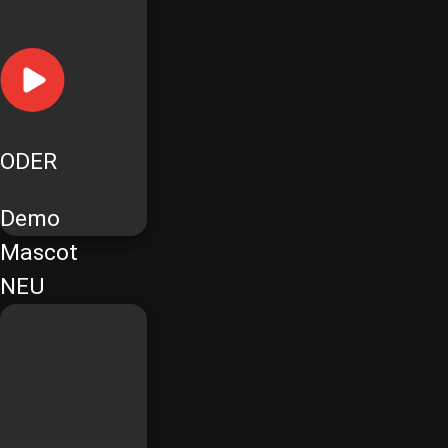
ODER
Demo
Mascot
NEU