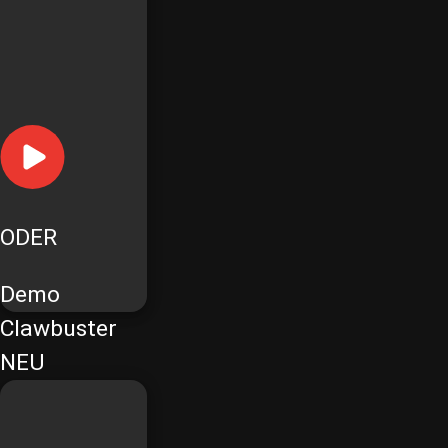
ODER
Demo
Clawbuster
NEU