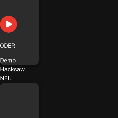
ODER
Demo
Hacksaw
NEU