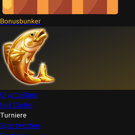
Bonusbunker
CryptoStars
Hot Codes
Turniere
Sportwetten