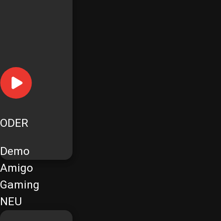
ODER
Demo
Amigo
Gaming
NEU