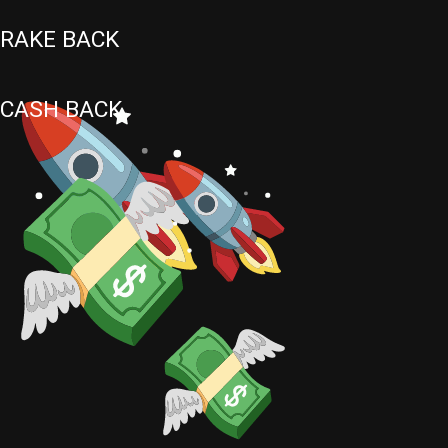
RAKE BACK
CASH BACK