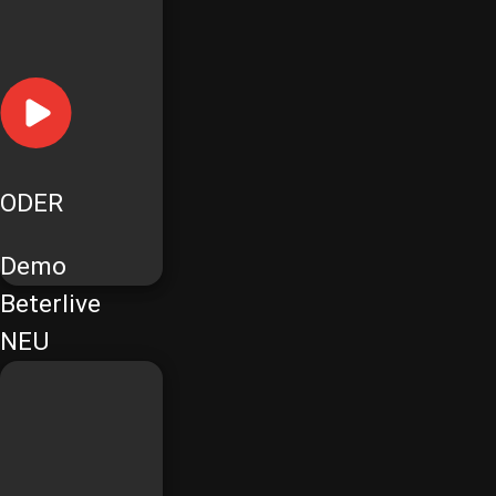
ODER
Demo
Beterlive
NEU