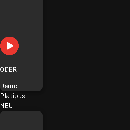
ODER
Demo
Platipus
NEU