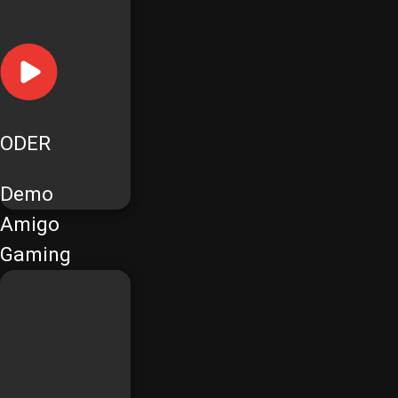
ODER
Demo
Amigo
Gaming