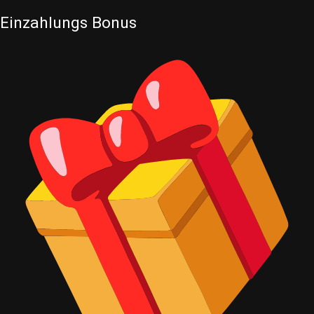
Einzahlungs
Bonus