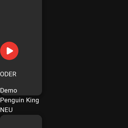
ODER
Demo
Penguin King
NEU