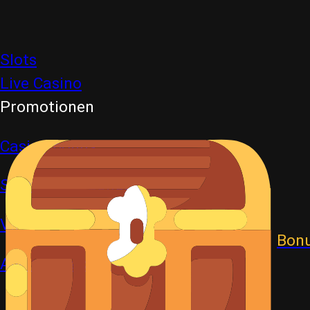
Slots
Live Casino
Promotionen
Casino bonus
Sportsbook bonus
VIP
Bon
Alle Webeaktionen