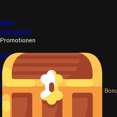
Slots
Live Casino
Promotionen
Casino bonus
Sportsbook bonus
VIP
Bon
Alle Webeaktionen