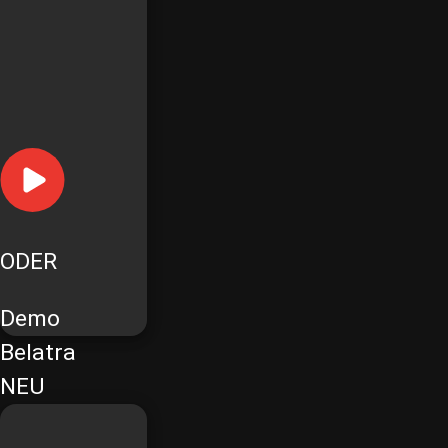
ODER
Demo
Belatra
NEU