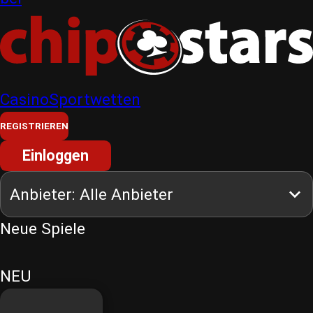
Casino
Sportwetten
REGISTRIEREN
Einloggen
Neue Spiele
NEU