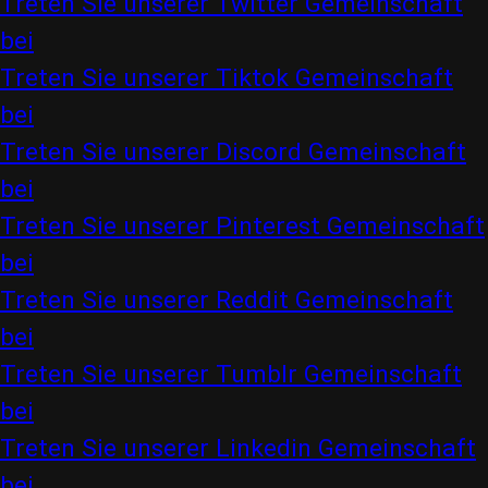
Treten Sie unserer Twitter Gemeinschaft
bei
Treten Sie unserer Tiktok Gemeinschaft
bei
Treten Sie unserer Discord Gemeinschaft
bei
Treten Sie unserer Pinterest Gemeinschaft
bei
Treten Sie unserer Reddit Gemeinschaft
bei
Treten Sie unserer Tumblr Gemeinschaft
bei
Treten Sie unserer Linkedin Gemeinschaft
bei