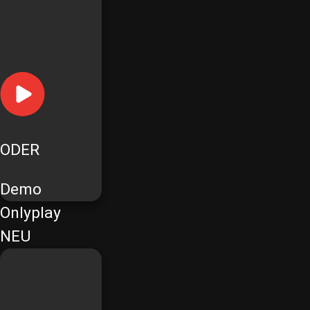
ODER
Demo
Onlyplay
NEU