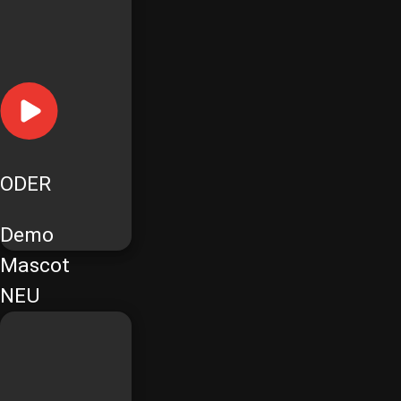
ODER
Demo
Mascot
NEU