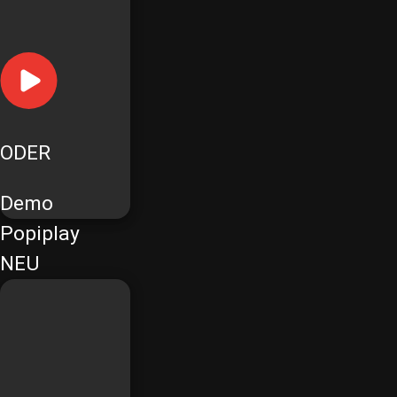
ODER
Demo
Popiplay
NEU