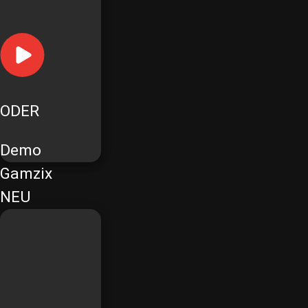
ODER
Demo
Gamzix
NEU