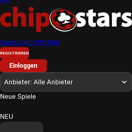
Casino
Sportwetten
REGISTRIEREN
Einloggen
Neue Spiele
NEU