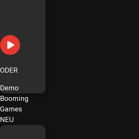
ODER
Demo
Booming
Games
NEU