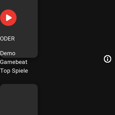
ODER
Demo
Gamebeat
Top Spiele