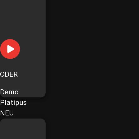
ODER
Demo
Platipus
NEU