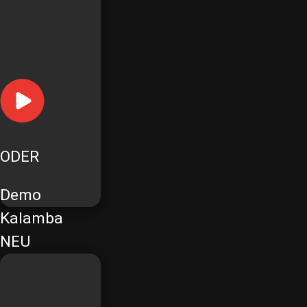
ODER
Demo
Kalamba
NEU