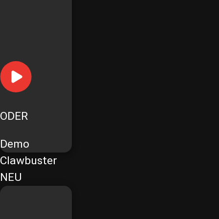
ODER
Demo
Clawbuster
NEU