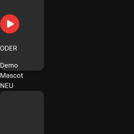
ODER
Demo
Mascot
NEU