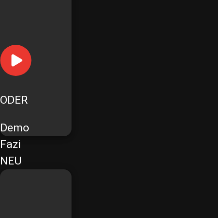
ODER
Demo
Fazi
NEU