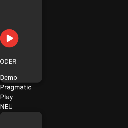
ODER
Demo
Pragmatic
Play
NEU