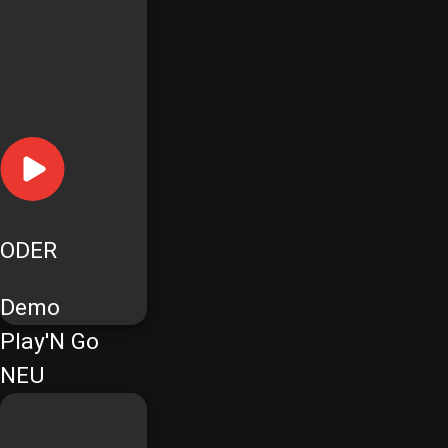
ODER
Demo
Play'N Go
NEU