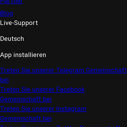
Partner
Blog
Live-Support
Deutsch
App installieren
Treten Sie unserer Telegram Gemeinschaft
bei
Treten Sie unserer Facebook
Gemeinschaft bei
Treten Sie unserer Instagram
Gemeinschaft bei