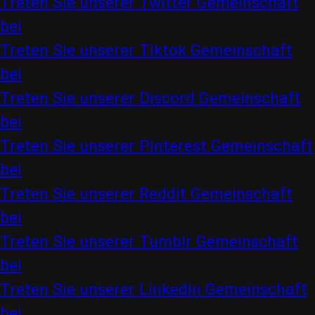
Treten Sie unserer Twitter Gemeinschaft
bei
Treten Sie unserer Tiktok Gemeinschaft
bei
Treten Sie unserer Discord Gemeinschaft
bei
Treten Sie unserer Pinterest Gemeinschaft
bei
Treten Sie unserer Reddit Gemeinschaft
bei
Treten Sie unserer Tumblr Gemeinschaft
bei
Treten Sie unserer Linkedin Gemeinschaft
bei