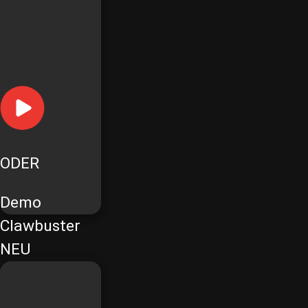
ODER
Demo
Clawbuster
NEU