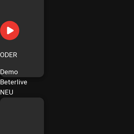
ODER
Demo
Beterlive
NEU