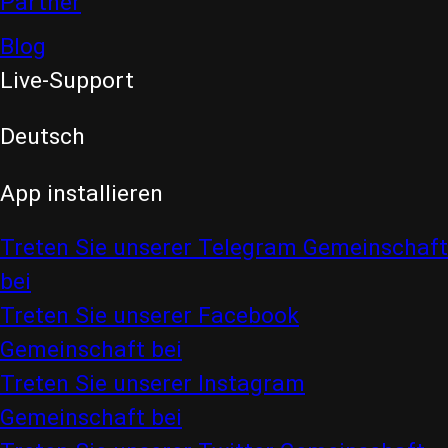
Partner
Blog
Live-Support
Deutsch
App installieren
Treten Sie unserer Telegram Gemeinschaft
bei
Treten Sie unserer Facebook
Gemeinschaft bei
Treten Sie unserer Instagram
Gemeinschaft bei