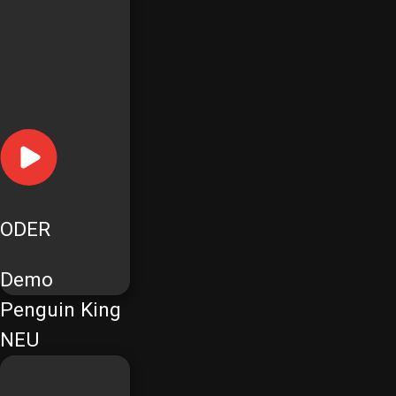
ODER
Demo
Penguin King
NEU