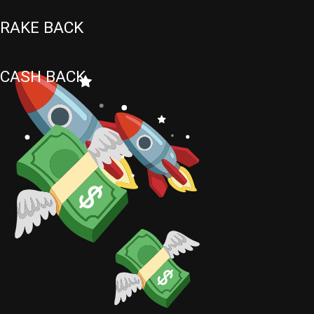
RAKE BACK
CASH BACK