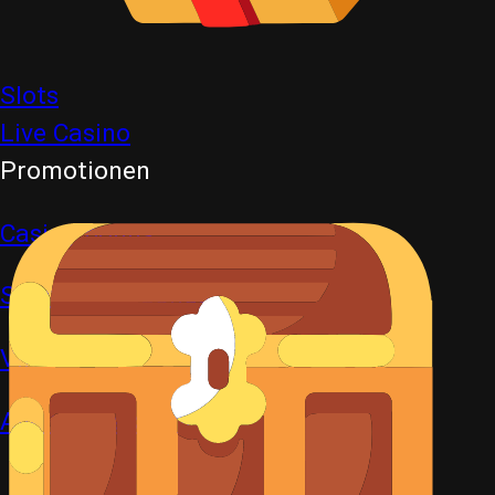
Slots
Live Casino
Promotionen
Casino bonus
Sportsbook bonus
VIP
Alle Webeaktionen