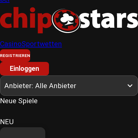
Casino
Sportwetten
REGISTRIEREN
Einloggen
Neue Spiele
NEU