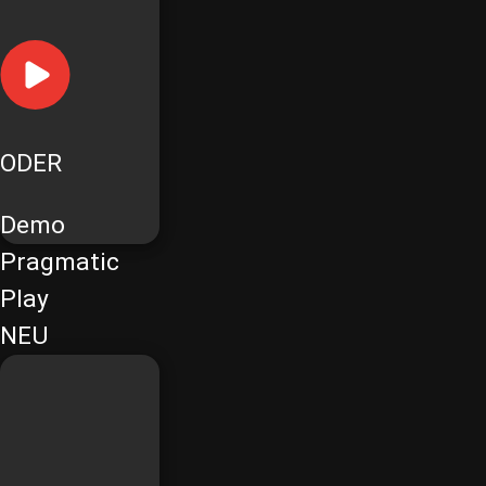
ODER
Demo
Pragmatic
Play
NEU