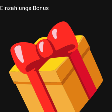
Einzahlungs
Bonus