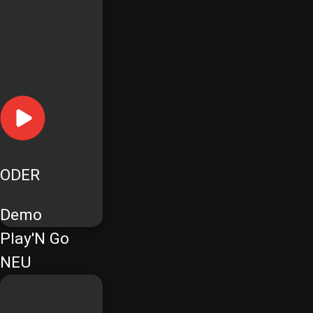
ODER
Demo
Play'N Go
NEU