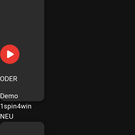
ODER
Demo
1spin4win
NEU