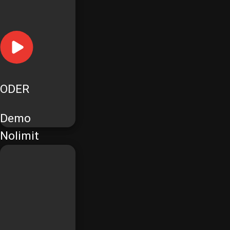
ODER
Demo
Nolimit