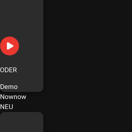
ODER
Demo
Nownow
NEU