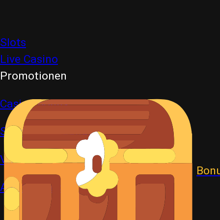
Slots
Live Casino
Promotionen
Casino bonus
Sportsbook bonus
VIP
Bon
Alle Webeaktionen